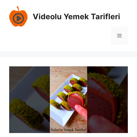
İçeriğe
atla
Videolu Yemek Tarifleri
Menü