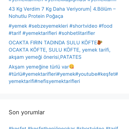
43 Kg Verdim 7 Kg Daha Veriyorum| 4.Bölüm –
Nohutlu Protein Poğaça
#yemek #sebzeyemekleri #shortvideo #food
#tarif #yemektarifleri #sohbetlitarifler
OCAKTA FIRIN TADINDA SULU KÖFTE
OCAKTA KÖFTE, SULU KÖFTE, yemek tarifi,
akşam yemeği önerisi,PATATES
Akşam yemeğine türlü var
#türlü#yemektarifleri#yemek#youtube#keşfet#
yemektarifi#nefisyemektarifleri
Son yorumlar
#keşfet #keşfetbeniöneçıkar #shortvideo #tarif