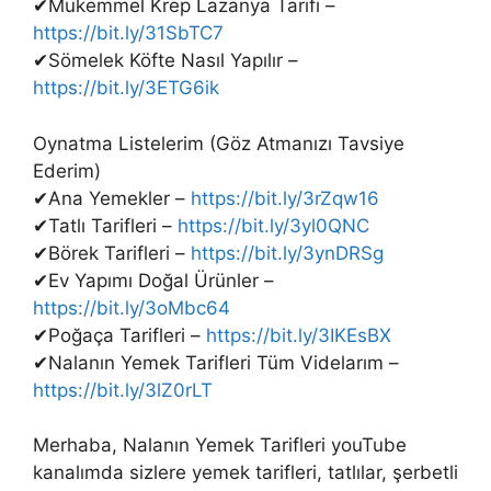
✔Mükemmel Krep Lazanya Tarifi –
https://bit.ly/31SbTC7
✔Sömelek Köfte Nasıl Yapılır –
https://bit.ly/3ETG6ik
Oynatma Listelerim (Göz Atmanızı Tavsiye
Ederim)
✔Ana Yemekler –
https://bit.ly/3rZqw16
✔Tatlı Tarifleri –
https://bit.ly/3yl0QNC
✔Börek Tarifleri –
https://bit.ly/3ynDRSg
✔Ev Yapımı Doğal Ürünler –
https://bit.ly/3oMbc64
✔Poğaça Tarifleri –
https://bit.ly/3IKEsBX
✔Nalanın Yemek Tarifleri Tüm Videlarım –
https://bit.ly/3lZ0rLT
Merhaba, Nalanın Yemek Tarifleri youTube
kanalımda sizlere yemek tarifleri, tatlılar, şerbetli