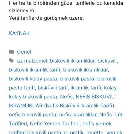
Her hafta birbirinden güzel tariflerle bu kanalda
sizlerleyim.
Yeni tariflerde görüşmek üzere.
KAYNAK
Kategoriler
Genel
Etiketler
az malzemeli bisküvili ikramlıklar
,
bisküvili
,
bisküvili ikramlık tarifi
,
bisküvili ikramlıklar
,
bisküvili kolay pasta
,
bisküvili pasta
,
bisküvili
pasta tarifi
,
bisküvili tarif
,
ikramlık tarifi
,
kolay
,
kolay bisküvili pasta
,
Nefis
,
NEFİS BİSKÜVİLİ
İKRAMLIKLAR (Nefis Bisküvili İkramlık Tarifi)
,
nefis bisküvili pasta
,
nefis ikramlıklar
,
Nefis Tatlı
Tarifleri
,
Nefis Yemek Tarifleri
,
nefis yemek
tarifleri bisküvili pastalar
,
pratik
,
recette
,
yemek