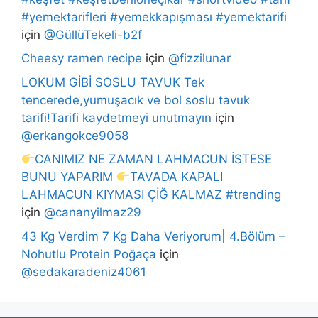
#yemektarifleri #yemekkapışması #yemektarifi
için
@GüllüTekeli-b2f
Cheesy ramen recipe
için
@fizzilunar
LOKUM GİBİ SOSLU TAVUK Tek
tencerede,yumuşacık ve bol soslu tavuk
tarifi!Tarifi kaydetmeyi unutmayın
için
@erkangokce9058
CANIMIZ NE ZAMAN LAHMACUN İSTESE
BUNU YAPARIM
TAVADA KAPALI
LAHMACUN KIYMASI ÇİĞ KALMAZ #trending
için
@cananyilmaz29
43 Kg Verdim 7 Kg Daha Veriyorum| 4.Bölüm –
Nohutlu Protein Poğaça
için
@sedakaradeniz4061