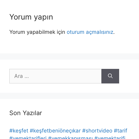
Yorum yapın
Yorum yapabilmek için
oturum açmalısınız
.
için
ara
Son Yazılar
#keşfet #keşfetbeniöneçıkar #shortvideo #tarif
#yemektarifleri #yemekkapışması #yemektarifi