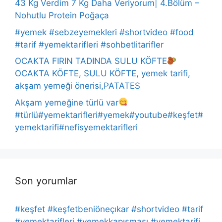
43 Kg Verdim 7 Kg Daha Veriyorum| 4.Bölüm –
Nohutlu Protein Poğaça
#yemek #sebzeyemekleri #shortvideo #food
#tarif #yemektarifleri #sohbetlitarifler
OCAKTA FIRIN TADINDA SULU KÖFTE
OCAKTA KÖFTE, SULU KÖFTE, yemek tarifi,
akşam yemeği önerisi,PATATES
Akşam yemeğine türlü var
#türlü#yemektarifleri#yemek#youtube#keşfet#
yemektarifi#nefisyemektarifleri
Son yorumlar
#keşfet #keşfetbeniöneçıkar #shortvideo #tarif
#yemektarifleri #yemekkapışması #yemektarifi