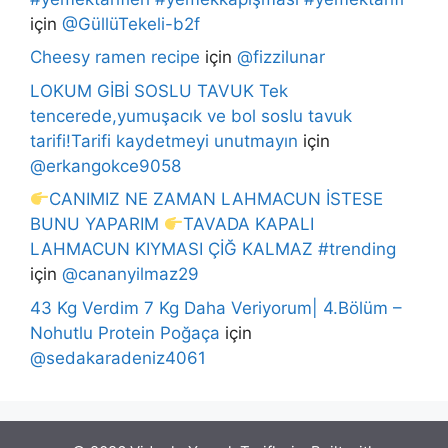
için
@GüllüTekeli-b2f
Cheesy ramen recipe
için
@fizzilunar
LOKUM GİBİ SOSLU TAVUK Tek
tencerede,yumuşacık ve bol soslu tavuk
tarifi!Tarifi kaydetmeyi unutmayın
için
@erkangokce9058
CANIMIZ NE ZAMAN LAHMACUN İSTESE
BUNU YAPARIM
TAVADA KAPALI
LAHMACUN KIYMASI ÇİĞ KALMAZ #trending
için
@cananyilmaz29
43 Kg Verdim 7 Kg Daha Veriyorum| 4.Bölüm –
Nohutlu Protein Poğaça
için
@sedakaradeniz4061