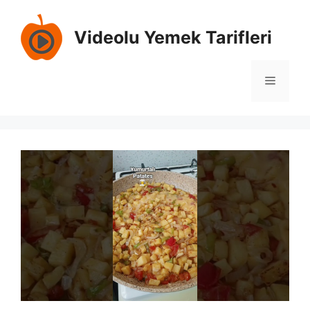
İçeriğe
atla
Videolu Yemek Tarifleri
Menü