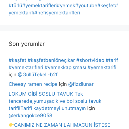
#türlü#yemektarifleri#yemek#youtube#keşfet#
yemektarifi#nefisyemektarifleri
Son yorumlar
#keşfet #keşfetbeniöneçıkar #shortvideo #tarif
#yemektarifleri #yemekkapışması #yemektarifi
için
@GüllüTekeli-b2f
Cheesy ramen recipe
için
@fizzilunar
LOKUM GİBİ SOSLU TAVUK Tek
tencerede,yumuşacık ve bol soslu tavuk
tarifi!Tarifi kaydetmeyi unutmayın
için
@erkangokce9058
CANIMIZ NE ZAMAN LAHMACUN İSTESE