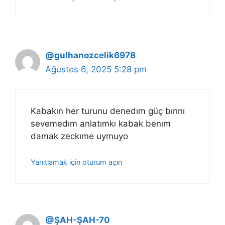
@gulhanozcelik6978
Ağustos 6, 2025 5:28 pm
Kabakın her turunu denedım güç bırını
sevemedım anlatımkı kabak benım
damak zeckıme uymuyo
Yanıtlamak için oturum açın
@ŞAH-ŞAH-70