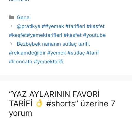
Kategoriler
Genel
@pratikye ##yemek #tarifleri #keşfet
#keşfet#yemektarifleri #keşfet #youtube
Bezbebek nananın sütlaç tarifi.
#reklamdeğildir #yemek #sütlaç #tarif
#limonata #yemektarifi
“YAZ AYLARININ FAVORİ
TARİFİ
#shorts” üzerine 7
yorum