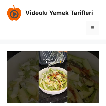
İçeriğe
atla
Videolu Yemek Tarifleri
Menü