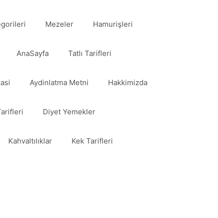
egorileri
Mezeler
Hamurişleri
AnaSayfa
Tatlı Tarifleri
kasi
Aydinlatma Metni
Hakkimizda
arifleri
Diyet Yemekler
Kahvaltılıklar
Kek Tarifleri