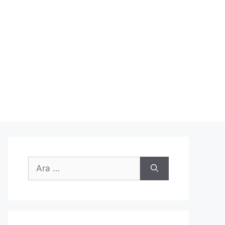
için
ara