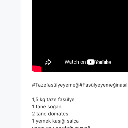
#Tazefasülyeyemeği#Fasülyeyemeğinasıly
1,5 kg taze fasülye
1 tane soğan
2 tane domates
1 yemek kaşığı salça
yarım çay bardağı sıvıyağ