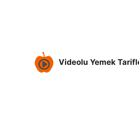
İçeriğe
atla
Videolu Yemek Tarifl