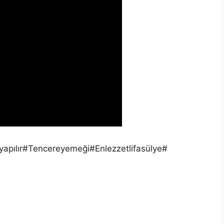
apılır#Tencereyemeği#Enlezzetlifasülye#