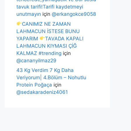
tavuk tarifi!Tarifi kaydetmeyi
unutmayın
için
@erkangokce9058
CANIMIZ NE ZAMAN
LAHMACUN İSTESE BUNU
YAPARIM
TAVADA KAPALI
LAHMACUN KIYMASI ÇİĞ
KALMAZ #trending
için
@cananyilmaz29
43 Kg Verdim 7 Kg Daha
Veriyorum| 4.Bölüm – Nohutlu
Protein Poğaça
için
@sedakaradeniz4061