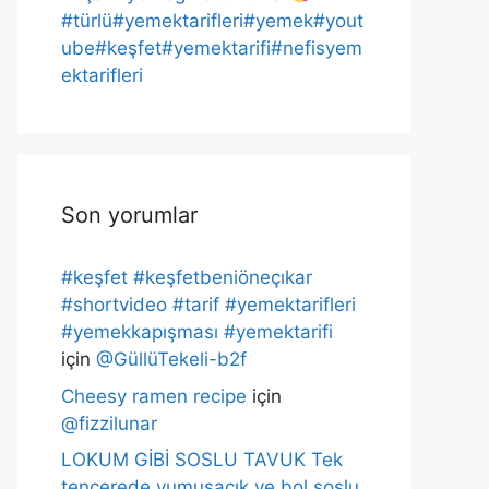
#türlü#yemektarifleri#yemek#yout
ube#keşfet#yemektarifi#nefisyem
ektarifleri
Son yorumlar
#keşfet #keşfetbeniöneçıkar
#shortvideo #tarif #yemektarifleri
#yemekkapışması #yemektarifi
için
@GüllüTekeli-b2f
Cheesy ramen recipe
için
@fizzilunar
LOKUM GİBİ SOSLU TAVUK Tek
tencerede,yumuşacık ve bol soslu