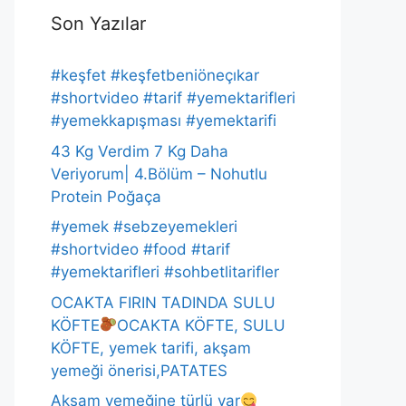
Son Yazılar
#keşfet #keşfetbeniöneçıkar
#shortvideo #tarif #yemektarifleri
#yemekkapışması #yemektarifi
43 Kg Verdim 7 Kg Daha
Veriyorum| 4.Bölüm – Nohutlu
Protein Poğaça
#yemek #sebzeyemekleri
#shortvideo #food #tarif
#yemektarifleri #sohbetlitarifler
OCAKTA FIRIN TADINDA SULU
KÖFTE
OCAKTA KÖFTE, SULU
KÖFTE, yemek tarifi, akşam
yemeği önerisi,PATATES
Akşam yemeğine türlü var