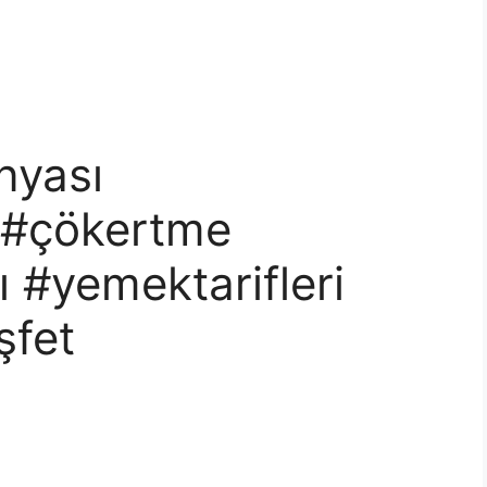
nyası
 #çökertme
 #yemektarifleri
şfet