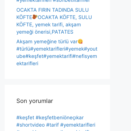
#yemektarifleri #sohbetlitarifler
OCAKTA FIRIN TADINDA SULU
KÖFTE
OCAKTA KÖFTE, SULU
KÖFTE, yemek tarifi, akşam
yemeği önerisi,PATATES
Akşam yemeğine türlü var
#türlü#yemektarifleri#yemek#yout
ube#keşfet#yemektarifi#nefisyem
ektarifleri
Son yorumlar
#keşfet #keşfetbeniöneçıkar
#shortvideo #tarif #yemektarifleri