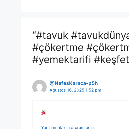
“#tavuk #tavukdünya
#çökertme #çökertm
#yemektarifi #keşfe
@NefesKaraca-p5h
Ağustos 16, 2025 1:52 pm
Yanıtlamak için oturum açın