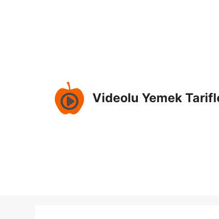
İçeriğe
atla
Videolu Yemek Tarifl