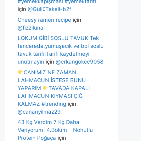
#yemekkapışması #yemektarifi
için
@GüllüTekeli-b2f
Cheesy ramen recipe
için
@fizzilunar
LOKUM GİBİ SOSLU TAVUK Tek
tencerede,yumuşacık ve bol soslu
tavuk tarifi!Tarifi kaydetmeyi
unutmayın
için
@erkangokce9058
CANIMIZ NE ZAMAN
LAHMACUN İSTESE BUNU
YAPARIM
TAVADA KAPALI
LAHMACUN KIYMASI ÇİĞ
KALMAZ #trending
için
@cananyilmaz29
43 Kg Verdim 7 Kg Daha
Veriyorum| 4.Bölüm – Nohutlu
Protein Poğaça
için