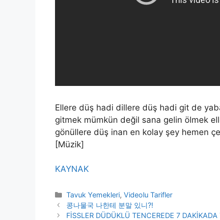
Ellere düş hadi dillere düş hadi git de y
gitmek mümkün değil sana gelin ölmek elle
gönüllere düş inan en kolay şey hemen ç
[Müzik]
KAYNAK
Kategoriler
Tavuk Yemekleri
,
Videolu Tarifler
콩나물국 나한테 분말 있니?!
FİSSLER DÜDÜKLÜ TENCEREDE 7 DAKİKADA 