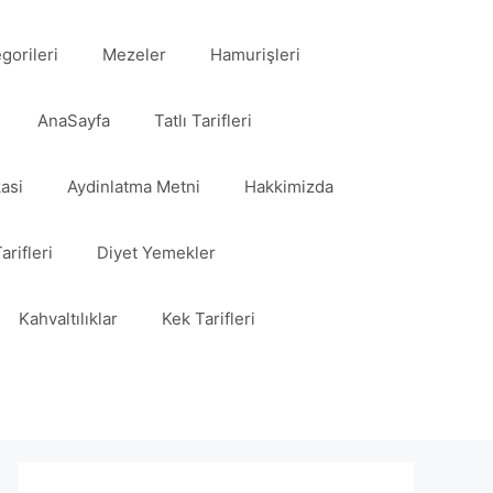
egorileri
Mezeler
Hamurişleri
AnaSayfa
Tatlı Tarifleri
kasi
Aydinlatma Metni
Hakkimizda
arifleri
Diyet Yemekler
Kahvaltılıklar
Kek Tarifleri