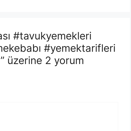
sı #tavukyemekleri
ekebabı #yemektarifleri
t” üzerine 2 yorum