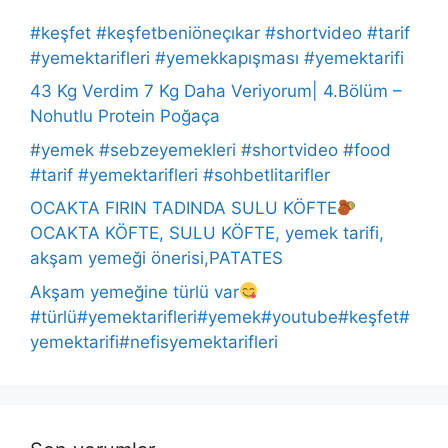
#keşfet #keşfetbeniöneçıkar #shortvideo #tarif
#yemektarifleri #yemekkapışması #yemektarifi
43 Kg Verdim 7 Kg Daha Veriyorum| 4.Bölüm –
Nohutlu Protein Poğaça
#yemek #sebzeyemekleri #shortvideo #food
#tarif #yemektarifleri #sohbetlitarifler
OCAKTA FIRIN TADINDA SULU KÖFTE
OCAKTA KÖFTE, SULU KÖFTE, yemek tarifi,
akşam yemeği önerisi,PATATES
Akşam yemeğine türlü var
#türlü#yemektarifleri#yemek#youtube#keşfet#
yemektarifi#nefisyemektarifleri