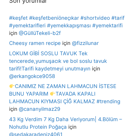
Son yorumlar
#keşfet #keşfetbeniöneçıkar #shortvideo #tarif
#yemektarifleri #yemekkapışması #yemektarifi
için
@GüllüTekeli-b2f
Cheesy ramen recipe
için
@fizzilunar
LOKUM GİBİ SOSLU TAVUK Tek
tencerede,yumuşacık ve bol soslu tavuk
tarifi!Tarifi kaydetmeyi unutmayın
için
@erkangokce9058
CANIMIZ NE ZAMAN LAHMACUN İSTESE
BUNU YAPARIM
TAVADA KAPALI
LAHMACUN KIYMASI ÇİĞ KALMAZ #trending
için
@cananyilmaz29
43 Kg Verdim 7 Kg Daha Veriyorum| 4.Bölüm –
Nohutlu Protein Poğaça
için
@sedakaradeniz4061