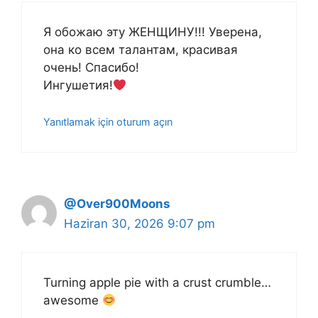
Я обожаю эту ЖЕНЩИНУ!!! Уверена,
она ко всем талантам, красивая
очень! Спасибо!
Ингушетия!
Yanıtlamak için oturum açın
@Over900Moons
Haziran 30, 2026 9:07 pm
Turning apple pie with a crust crumble…
awesome