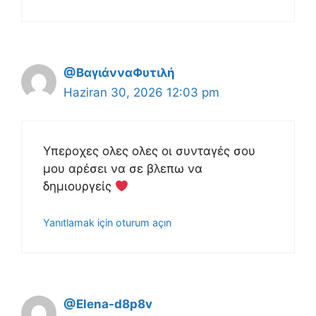
@ΒαγιάνναΦυτιλή
Haziran 30, 2026 12:03 pm
Υπεροχες ολες ολες οι συνταγές σου
μου αρέσει να σε βλεπω να
δημιουργείς
Yanıtlamak için oturum açın
@Elena-d8p8v