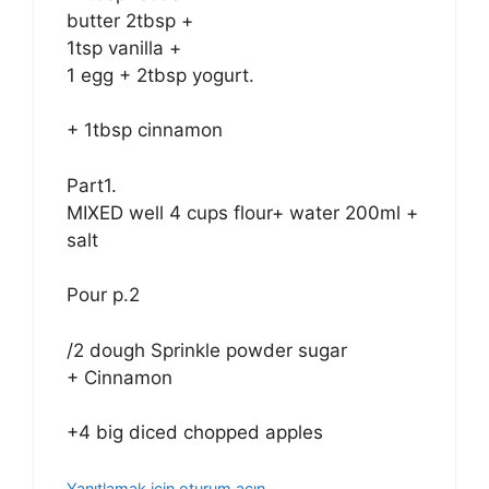
butter 2tbsp +
1tsp vanilla +
1 egg + 2tbsp yogurt.
+ 1tbsp cinnamon
Part1.
MIXED well 4 cups flour+ water 200ml +
salt
Pour p.2
/2 dough Sprinkle powder sugar
+ Cinnamon
+4 big diced chopped apples
Yanıtlamak için oturum açın