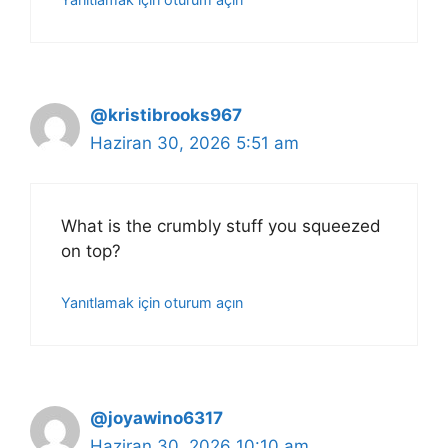
@kristibrooks967
Haziran 30, 2026 5:51 am
What is the crumbly stuff you squeezed
on top?
Yanıtlamak için oturum açın
@joyawino6317
Haziran 30, 2026 10:10 am