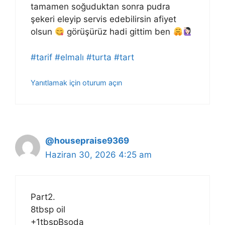
tamamen soğuduktan sonra pudra
şekeri eleyip servis edebilirsin afiyet
olsun
görüşürüz hadi gittim ben
#tarif
#elmalı
#turta
#tart
Yanıtlamak için oturum açın
@housepraise9369
Haziran 30, 2026 4:25 am
Part2.
8tbsp oil
+1tbspBsoda