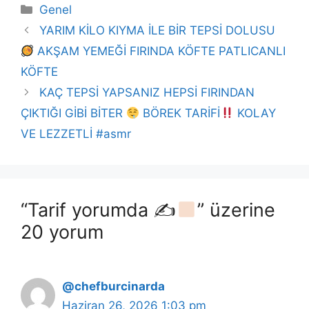
Kategoriler
Genel
YARIM KİLO KIYMA İLE BİR TEPSİ DOLUSU
AKŞAM YEMEĞİ FIRINDA KÖFTE PATLICANLI
KÖFTE
KAÇ TEPSİ YAPSANIZ HEPSİ FIRINDAN
ÇIKTIĞI GİBİ BİTER
BÖREK TARİFİ
KOLAY
VE LEZZETLİ #asmr
“Tarif yorumda ✍
” üzerine
20 yorum
@chefburcinarda
Haziran 26, 2026 1:03 pm