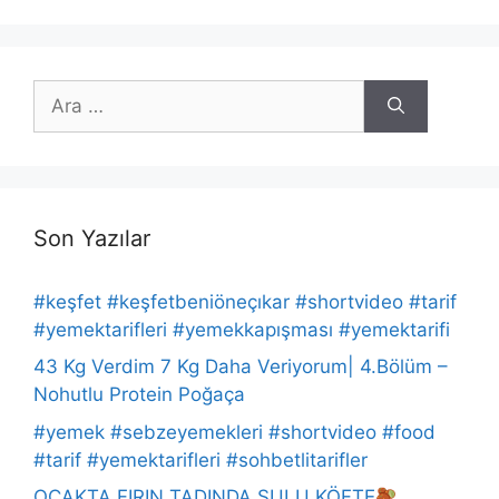
için
ara
Son Yazılar
#keşfet #keşfetbeniöneçıkar #shortvideo #tarif
#yemektarifleri #yemekkapışması #yemektarifi
43 Kg Verdim 7 Kg Daha Veriyorum| 4.Bölüm –
Nohutlu Protein Poğaça
#yemek #sebzeyemekleri #shortvideo #food
#tarif #yemektarifleri #sohbetlitarifler
OCAKTA FIRIN TADINDA SULU KÖFTE