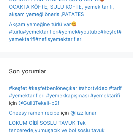
OCAKTA KÖFTE, SULU KÖFTE, yemek tarifi,
akşam yemeği önerisi,PATATES
Akşam yemeğine türlü var
#türlü#yemektarifleri#yemek#youtube#keşfet#
yemektarifi#nefisyemektarifleri
Son yorumlar
#keşfet #keşfetbeniöneçıkar #shortvideo #tarif
#yemektarifleri #yemekkapışması #yemektarifi
için
@GüllüTekeli-b2f
Cheesy ramen recipe
için
@fizzilunar
LOKUM GİBİ SOSLU TAVUK Tek
tencerede,yumuşacık ve bol soslu tavuk