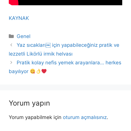
KAYNAK
Kategoriler
Genel
Yaz sıcakları￼ için yapabileceğiniz pratik ve
lezzetli Likörlü irmik helvası
Pratik kolay nefis yemek arayanlara… herkes
bayılıyor
Yorum yapın
Yorum yapabilmek için
oturum açmalısınız
.