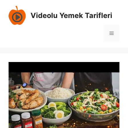
İçeriğe
atla
Videolu Yemek Tarifleri
Menü