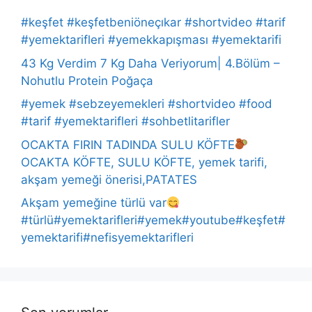
#keşfet #keşfetbeniöneçıkar #shortvideo #tarif
#yemektarifleri #yemekkapışması #yemektarifi
43 Kg Verdim 7 Kg Daha Veriyorum| 4.Bölüm –
Nohutlu Protein Poğaça
#yemek #sebzeyemekleri #shortvideo #food
#tarif #yemektarifleri #sohbetlitarifler
OCAKTA FIRIN TADINDA SULU KÖFTE
OCAKTA KÖFTE, SULU KÖFTE, yemek tarifi,
akşam yemeği önerisi,PATATES
Akşam yemeğine türlü var
#türlü#yemektarifleri#yemek#youtube#keşfet#
yemektarifi#nefisyemektarifleri