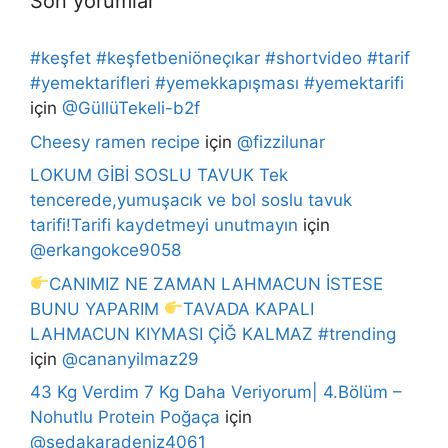
Son yorumlar
#keşfet #keşfetbeniöneçıkar #shortvideo #tarif
#yemektarifleri #yemekkapışması #yemektarifi
için
@GüllüTekeli-b2f
Cheesy ramen recipe
için
@fizzilunar
LOKUM GİBİ SOSLU TAVUK Tek
tencerede,yumuşacık ve bol soslu tavuk
tarifi!Tarifi kaydetmeyi unutmayın
için
@erkangokce9058
CANIMIZ NE ZAMAN LAHMACUN İSTESE
BUNU YAPARIM
TAVADA KAPALI
LAHMACUN KIYMASI ÇİĞ KALMAZ #trending
için
@cananyilmaz29
43 Kg Verdim 7 Kg Daha Veriyorum| 4.Bölüm –
Nohutlu Protein Poğaça
için
@sedakaradeniz4061