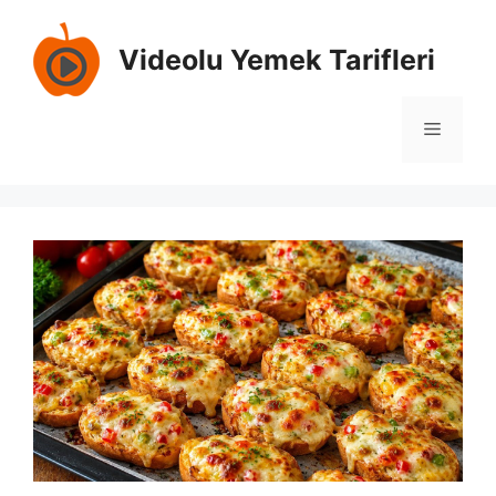
İçeriğe
atla
Videolu Yemek Tarifleri
Menü