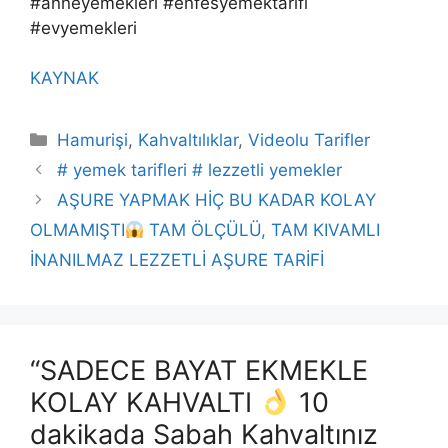
#anneyemekleri #enfesyemektarifi
#evyemekleri
KAYNAK
Kategoriler
Hamurişi
,
Kahvaltılıklar
,
Videolu Tarifler
# yemek tarifleri # lezzetli yemekler
AŞURE YAPMAK HİÇ BU KADAR KOLAY
OLMAMIŞTI
TAM ÖLÇÜLÜ, TAM KIVAMLI
İNANILMAZ LEZZETLİ AŞURE TARİFİ
“SADECE BAYAT EKMEKLE
KOLAY KAHVALTI
10
dakikada Sabah Kahvaltınız