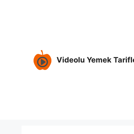
İçeriğe
atla
Videolu Yemek Tarifl