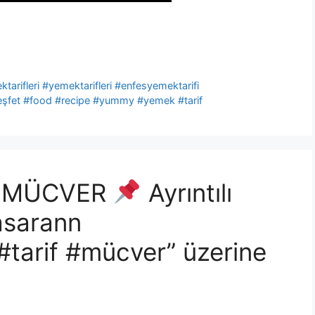
tarifleri #yemektarifleri #enfesyemektarifi
 #keşfet #food #recipe #yummy #yemek #tarif
Ü MÜCVER
Ayrıntılı
basarann
#tarif #mücver” üzerine