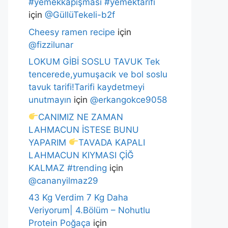
#yemekkapışması #yemektarifi
için
@GüllüTekeli-b2f
Cheesy ramen recipe
için
@fizzilunar
LOKUM GİBİ SOSLU TAVUK Tek
tencerede,yumuşacık ve bol soslu
tavuk tarifi!Tarifi kaydetmeyi
unutmayın
için
@erkangokce9058
CANIMIZ NE ZAMAN
LAHMACUN İSTESE BUNU
YAPARIM
TAVADA KAPALI
LAHMACUN KIYMASI ÇİĞ
KALMAZ #trending
için
@cananyilmaz29
43 Kg Verdim 7 Kg Daha
Veriyorum| 4.Bölüm – Nohutlu
Protein Poğaça
için