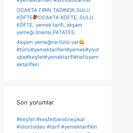
#yemektarifleri #sohbetlitarifler
OCAKTA FIRIN TADINDA SULU
KÖFTE
OCAKTA KÖFTE, SULU
KÖFTE, yemek tarifi, akşam
yemeği önerisi,PATATES
Akşam yemeğine türlü var
#türlü#yemektarifleri#yemek#yout
ube#keşfet#yemektarifi#nefisyem
ektarifleri
Son yorumlar
#keşfet #keşfetbeniöneçıkar
#shortvideo #tarif #yemektarifleri