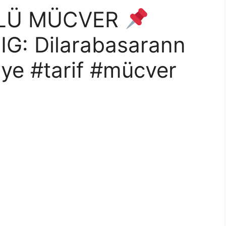
LÜ MÜCVER
in IG: Dilarabasarann
ye #tarif #mücver