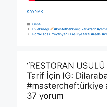
KAYNAK
Kategoriler
Genel
Ev ekmeği
#keşfetbeniöneçıkar #tarif #yemek
Portal soslu zeytinyağlı Fasülye tarifi #reels
“RESTORAN USUL
Tarif İçin IG: Dilara
#mastercheftürkiye 
37 yorum