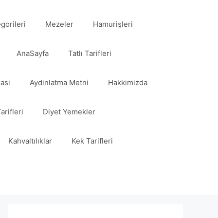
egorileri
Mezeler
Hamurişleri
AnaSayfa
Tatlı Tarifleri
kasi
Aydinlatma Metni
Hakkimizda
arifleri
Diyet Yemekler
Kahvaltılıklar
Kek Tarifleri