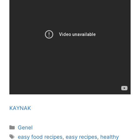
KAYNAK
Kategoriler
Genel
Etiketler
easy food recipes
,
easy recipes
,
healthy