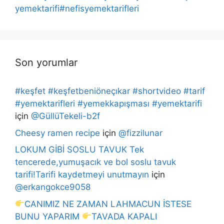
yemektarifi#nefisyemektarifleri
Son yorumlar
#keşfet #keşfetbeniöneçıkar #shortvideo #tarif
#yemektarifleri #yemekkapışması #yemektarifi
için
@GüllüTekeli-b2f
Cheesy ramen recipe
için
@fizzilunar
LOKUM GİBİ SOSLU TAVUK Tek
tencerede,yumuşacık ve bol soslu tavuk
tarifi!Tarifi kaydetmeyi unutmayın
için
@erkangokce9058
CANIMIZ NE ZAMAN LAHMACUN İSTESE
BUNU YAPARIM
TAVADA KAPALI