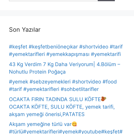
Son Yazılar
#keşfet #keşfetbeniöneçıkar #shortvideo #tarif
#yemektarifleri #yemekkapışması #yemektarifi
43 Kg Verdim 7 Kg Daha Veriyorum| 4.Bölüm –
Nohutlu Protein Poğaça
#yemek #sebzeyemekleri #shortvideo #food
#tarif #yemektarifleri #sohbetlitarifler
OCAKTA FIRIN TADINDA SULU KÖFTE
OCAKTA KÖFTE, SULU KÖFTE, yemek tarifi,
akşam yemeği önerisi,PATATES
Akşam yemeğine türlü var
#türlü#yemektarifleri#yemek#youtube#keşfet#