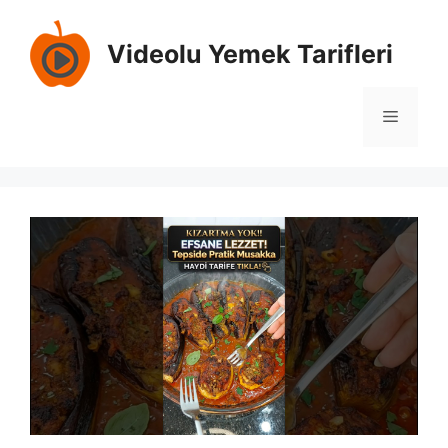
İçeriğe
atla
Videolu Yemek Tarifleri
Menü