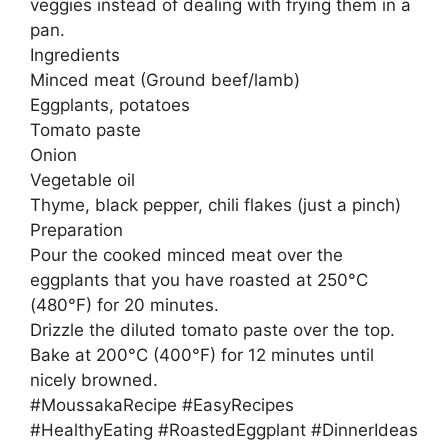
veggies instead of dealing with frying them in a
pan.
​Ingredients
​Minced meat (Ground beef/lamb)
​Eggplants, potatoes
​Tomato paste
​Onion
​Vegetable oil
​Thyme, black pepper, chili flakes (just a pinch)
​Preparation
​Pour the cooked minced meat over the
eggplants that you have roasted at 250°C
(480°F) for 20 minutes.
​Drizzle the diluted tomato paste over the top.
​Bake at 200°C (400°F) for 12 minutes until
nicely browned.
​#MoussakaRecipe #EasyRecipes
#HealthyEating #RoastedEggplant #DinnerIdeas