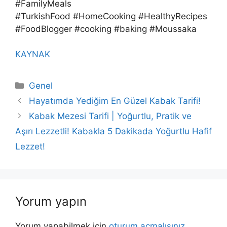
#FamilyMeals
#TurkishFood #HomeCooking #HealthyRecipes
#FoodBlogger #cooking #baking #Moussaka
KAYNAK
Kategoriler
Genel
Hayatımda Yediğim En Güzel Kabak Tarifi!
Kabak Mezesi Tarifi | Yoğurtlu, Pratik ve
Aşırı Lezzetli! Kabakla 5 Dakikada Yoğurtlu Hafif
Lezzet!
Yorum yapın
Yorum yapabilmek için
oturum açmalısınız
.