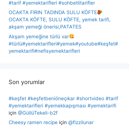
#tarif #yemektarifleri #sohbetlitarifler
OCAKTA FIRIN TADINDA SULU KÖFTE
OCAKTA KÖFTE, SULU KÖFTE, yemek tarifi,
akşam yemeği önerisi,PATATES
Akşam yemeğine türlü var
#türlü#yemektarifleri#yemek#youtube#keşfet#
yemektarifi#nefisyemektarifleri
Son yorumlar
#keşfet #keşfetbeniöneçıkar #shortvideo #tarif
#yemektarifleri #yemekkapışması #yemektarifi
için
@GüllüTekeli-b2f
Cheesy ramen recipe
için
@fizzilunar