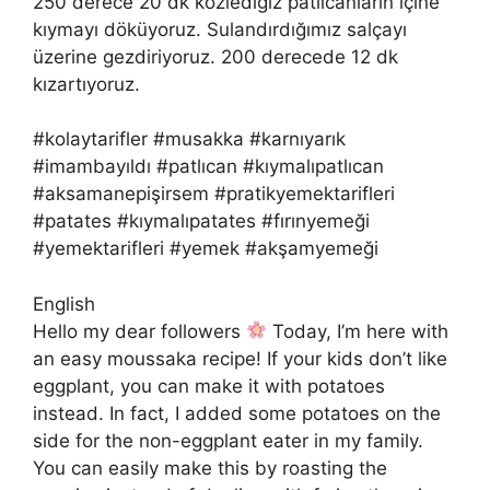
250 derece 20 dk közlediğiz patlıcanların içine
kıymayı döküyoruz. Sulandırdığımız salçayı
üzerine gezdiriyoruz. 200 derecede 12 dk
kızartıyoruz.
#kolaytarifler #musakka #karnıyarık
#imambayıldı #patlıcan #kıymalıpatlıcan
#aksamanepişirsem #pratikyemektarifleri
#patates #kıymalıpatates #fırınyemeği
#yemektarifleri #yemek #akşamyemeği
English
Hello my dear followers
Today, I’m here with
an easy moussaka recipe! If your kids don’t like
eggplant, you can make it with potatoes
instead. In fact, I added some potatoes on the
side for the non-eggplant eater in my family.
You can easily make this by roasting the