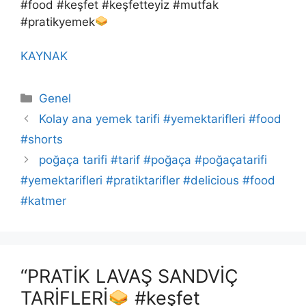
#food #keşfet #keşfetteyiz #mutfak
#pratikyemek
KAYNAK
Kategoriler
Genel
Kolay ana yemek tarifi #yemektarifleri #food
#shorts
poğaça tarifi #tarif #poğaça #poğaçatarifi
#yemektarifleri #pratiktarifler #delicious #food
#katmer
“PRATİK LAVAŞ SANDVİÇ
TARİFLERİ
#keşfet