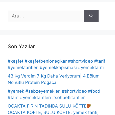
için
ara
Son Yazılar
#keşfet #keşfetbeniöneçıkar #shortvideo #tarif
#yemektarifleri #yemekkapışması #yemektarifi
43 Kg Verdim 7 Kg Daha Veriyorum| 4.Bölüm –
Nohutlu Protein Poğaça
#yemek #sebzeyemekleri #shortvideo #food
#tarif #yemektarifleri #sohbetlitarifler
OCAKTA FIRIN TADINDA SULU KÖFTE
OCAKTA KÖFTE, SULU KÖFTE, yemek tarifi,