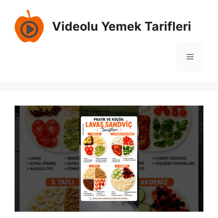
İçeriğe
atla
Videolu Yemek Tarifleri
Menü