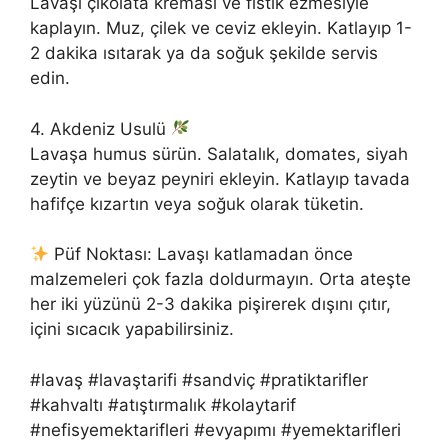
Lavaşı çikolata kreması ve fıstık ezmesiyle
kaplayın. Muz, çilek ve ceviz ekleyin. Katlayıp 1-
2 dakika ısıtarak ya da soğuk şekilde servis
edin.
4. Akdeniz Usulü
Lavaşa humus sürün. Salatalık, domates, siyah
zeytin ve beyaz peyniri ekleyin. Katlayıp tavada
hafifçe kızartın veya soğuk olarak tüketin.
Püf Noktası: Lavaşı katlamadan önce
malzemeleri çok fazla doldurmayın. Orta ateşte
her iki yüzünü 2-3 dakika pişirerek dışını çıtır,
içini sıcacık yapabilirsiniz.
#lavaş #lavaştarifi #sandviç #pratiktarifler
#kahvaltı #atıştırmalık #kolaytarif
#nefisyemektarifleri #evyapımı #yemektarifleri