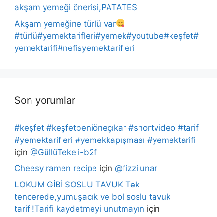
akşam yemeği önerisi,PATATES
Akşam yemeğine türlü var
#türlü#yemektarifleri#yemek#youtube#keşfet#
yemektarifi#nefisyemektarifleri
Son yorumlar
#keşfet #keşfetbeniöneçıkar #shortvideo #tarif
#yemektarifleri #yemekkapışması #yemektarifi
için
@GüllüTekeli-b2f
Cheesy ramen recipe
için
@fizzilunar
LOKUM GİBİ SOSLU TAVUK Tek
tencerede,yumuşacık ve bol soslu tavuk
tarifi!Tarifi kaydetmeyi unutmayın
için