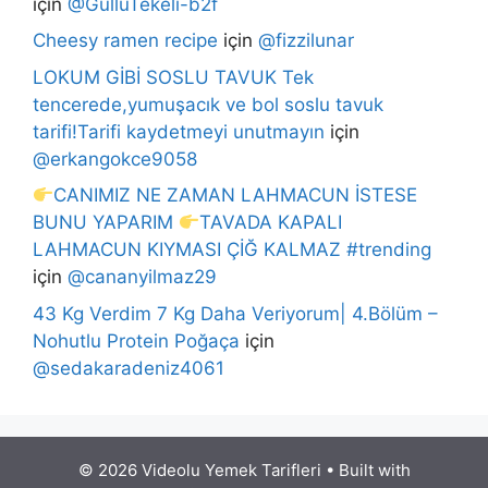
için
@GüllüTekeli-b2f
Cheesy ramen recipe
için
@fizzilunar
LOKUM GİBİ SOSLU TAVUK Tek
tencerede,yumuşacık ve bol soslu tavuk
tarifi!Tarifi kaydetmeyi unutmayın
için
@erkangokce9058
CANIMIZ NE ZAMAN LAHMACUN İSTESE
BUNU YAPARIM
TAVADA KAPALI
LAHMACUN KIYMASI ÇİĞ KALMAZ #trending
için
@cananyilmaz29
43 Kg Verdim 7 Kg Daha Veriyorum| 4.Bölüm –
Nohutlu Protein Poğaça
için
@sedakaradeniz4061
© 2026 Videolu Yemek Tarifleri
• Built with