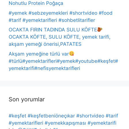
Nohutlu Protein Poğaça
#yemek #sebzeyemekleri #shortvideo #food
#tarif #yemektarifleri #sohbetlitarifler
OCAKTA FIRIN TADINDA SULU KÖFTE
OCAKTA KÖFTE, SULU KÖFTE, yemek tarifi,
akşam yemeği önerisi,PATATES
Akşam yemeğine türlü var
#türlü#yemektarifleri#yemek#youtube#keşfet#
yemektarifi#nefisyemektarifleri
Son yorumlar
#keşfet #keşfetbeniöneçıkar #shortvideo #tarif
#yemektarifleri #yemekkapışması #yemektarifi