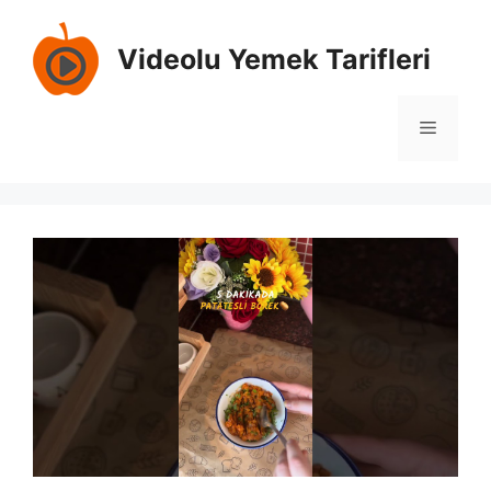
İçeriğe
atla
Videolu Yemek Tarifleri
Menü