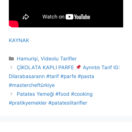
KAYNAK
Kategoriler
Hamurişi
,
Videolu Tarifler
ÇİKOLATA KAPLI PARFE
Ayrıntılı Tarif IG:
Dilarabasarann #tarif #parfe #pasta
#mastercheftürkiye
Patates Yemeği #food #cooking
#pratikyemekler #patateslitarifler