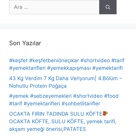
için
ara
Son Yazılar
#keşfet #keşfetbeniöneçıkar #shortvideo #tarif
#yemektarifleri #yemekkapışması #yemektarifi
43 Kg Verdim 7 Kg Daha Veriyorum| 4.Bölüm –
Nohutlu Protein Poğaça
#yemek #sebzeyemekleri #shortvideo #food
#tarif #yemektarifleri #sohbetlitarifler
OCAKTA FIRIN TADINDA SULU KÖFTE
OCAKTA KÖFTE, SULU KÖFTE, yemek tarifi,
akşam yemeği önerisi,PATATES