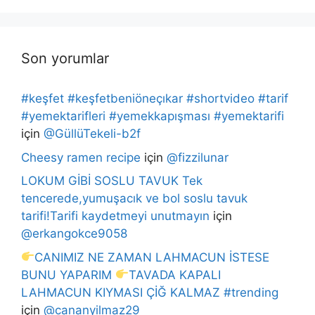
Son yorumlar
#keşfet #keşfetbeniöneçıkar #shortvideo #tarif
#yemektarifleri #yemekkapışması #yemektarifi
için
@GüllüTekeli-b2f
Cheesy ramen recipe
için
@fizzilunar
LOKUM GİBİ SOSLU TAVUK Tek
tencerede,yumuşacık ve bol soslu tavuk
tarifi!Tarifi kaydetmeyi unutmayın
için
@erkangokce9058
CANIMIZ NE ZAMAN LAHMACUN İSTESE
BUNU YAPARIM
TAVADA KAPALI
LAHMACUN KIYMASI ÇİĞ KALMAZ #trending
için
@cananyilmaz29