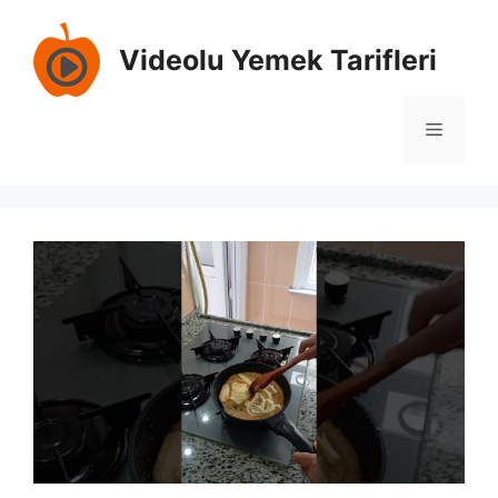
İçeriğe
atla
Videolu Yemek Tarifleri
Menü