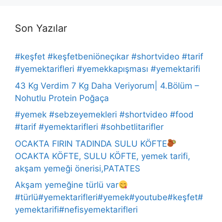
Son Yazılar
#keşfet #keşfetbeniöneçıkar #shortvideo #tarif
#yemektarifleri #yemekkapışması #yemektarifi
43 Kg Verdim 7 Kg Daha Veriyorum| 4.Bölüm –
Nohutlu Protein Poğaça
#yemek #sebzeyemekleri #shortvideo #food
#tarif #yemektarifleri #sohbetlitarifler
OCAKTA FIRIN TADINDA SULU KÖFTE
OCAKTA KÖFTE, SULU KÖFTE, yemek tarifi,
akşam yemeği önerisi,PATATES
Akşam yemeğine türlü var
#türlü#yemektarifleri#yemek#youtube#keşfet#
yemektarifi#nefisyemektarifleri