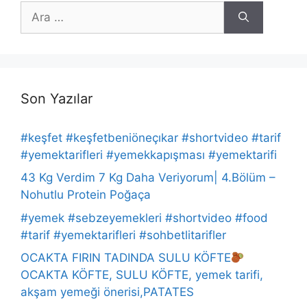
için
ara
Son Yazılar
#keşfet #keşfetbeniöneçıkar #shortvideo #tarif
#yemektarifleri #yemekkapışması #yemektarifi
43 Kg Verdim 7 Kg Daha Veriyorum| 4.Bölüm –
Nohutlu Protein Poğaça
#yemek #sebzeyemekleri #shortvideo #food
#tarif #yemektarifleri #sohbetlitarifler
OCAKTA FIRIN TADINDA SULU KÖFTE
OCAKTA KÖFTE, SULU KÖFTE, yemek tarifi,
akşam yemeği önerisi,PATATES