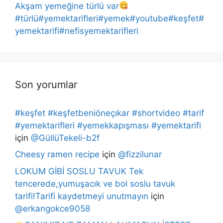
Akşam yemeğine türlü var
#türlü#yemektarifleri#yemek#youtube#keşfet#
yemektarifi#nefisyemektarifleri
Son yorumlar
#keşfet #keşfetbeniöneçıkar #shortvideo #tarif
#yemektarifleri #yemekkapışması #yemektarifi
için
@GüllüTekeli-b2f
Cheesy ramen recipe
için
@fizzilunar
LOKUM GİBİ SOSLU TAVUK Tek
tencerede,yumuşacık ve bol soslu tavuk
tarifi!Tarifi kaydetmeyi unutmayın
için
@erkangokce9058