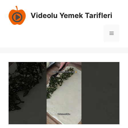
İçeriğe
atla
Videolu Yemek Tarifleri
Menü