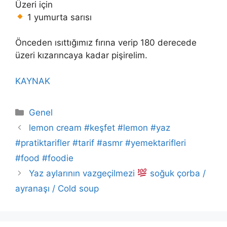
Üzeri için
1 yumurta sarısı
Önceden ısıttığımız fırına verip 180 derecede
üzeri kızarıncaya kadar pişirelim.
KAYNAK
Kategoriler
Genel
lemon cream #keşfet #lemon #yaz
#pratiktarifler #tarif #asmr #yemektarifleri
#food #foodie
Yaz aylarının vazgeçilmezi
soğuk çorba /
ayranaşı / Cold soup