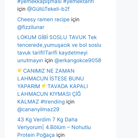
#yemekkapışması #yemektarifi
için
@GüllüTekeli-b2f
Cheesy ramen recipe
için
@fizzilunar
LOKUM GİBİ SOSLU TAVUK Tek
tencerede,yumuşacık ve bol soslu
tavuk tarifi!Tarifi kaydetmeyi
unutmayın
için
@erkangokce9058
CANIMIZ NE ZAMAN
LAHMACUN İSTESE BUNU
YAPARIM
TAVADA KAPALI
LAHMACUN KIYMASI ÇİĞ
KALMAZ #trending
için
@cananyilmaz29
43 Kg Verdim 7 Kg Daha
Veriyorum| 4.Bölüm – Nohutlu
Protein Poğaça
için