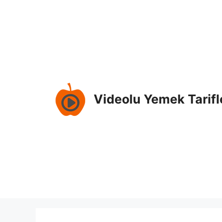
İçeriğe
atla
Videolu Yemek Tarifl