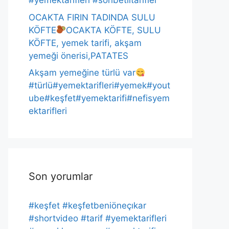
#yemektarifleri #sohbetlitarifler
OCAKTA FIRIN TADINDA SULU
KÖFTE
OCAKTA KÖFTE, SULU
KÖFTE, yemek tarifi, akşam
yemeği önerisi,PATATES
Akşam yemeğine türlü var
#türlü#yemektarifleri#yemek#yout
ube#keşfet#yemektarifi#nefisyem
ektarifleri
Son yorumlar
#keşfet #keşfetbeniöneçıkar
#shortvideo #tarif #yemektarifleri