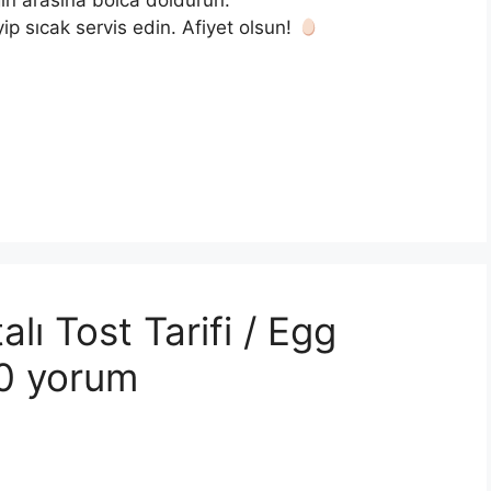
in arasına bolca doldurun.
ip sıcak servis edin. Afiyet olsun!
lı Tost Tarifi / Egg
20 yorum