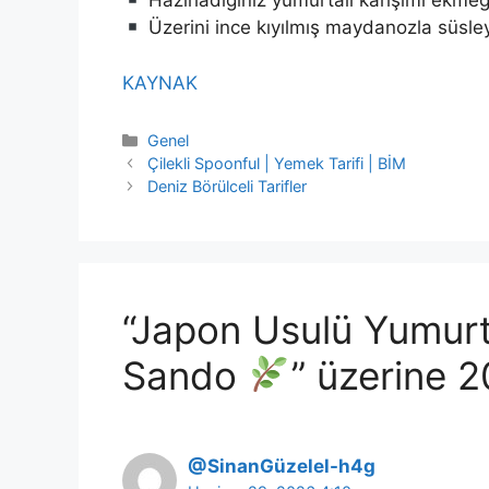
Hazırladığınız yumurtalı karışımı ekmeğ
Üzerini ince kıyılmış maydanozla süsley
KAYNAK
Kategoriler
Genel
Çilekli Spoonful | Yemek Tarifi | BİM
Deniz Börülceli Tarifler
“Japon Usulü Yumurta
Sando
” üzerine 
@SinanGüzelel-h4g