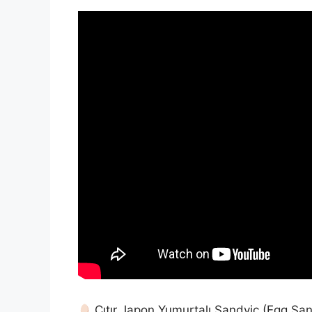
Çıtır Japon Yumurtalı Sandviç (Egg Sa