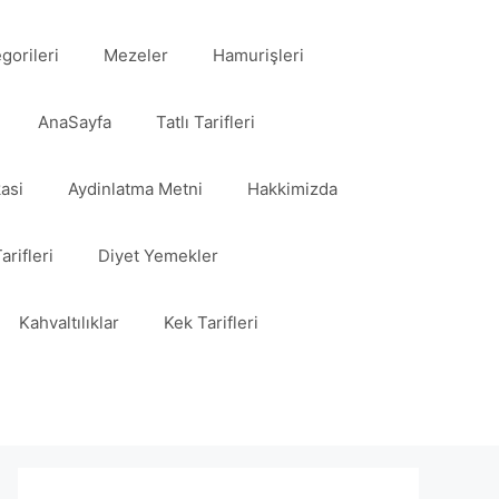
egorileri
Mezeler
Hamurişleri
AnaSayfa
Tatlı Tarifleri
kasi
Aydinlatma Metni
Hakkimizda
arifleri
Diyet Yemekler
Kahvaltılıklar
Kek Tarifleri