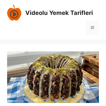
İçeriğe
atla
Videolu Yemek Tarifleri
Menü