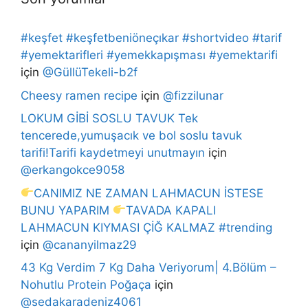
#keşfet #keşfetbeniöneçıkar #shortvideo #tarif
#yemektarifleri #yemekkapışması #yemektarifi
için
@GüllüTekeli-b2f
Cheesy ramen recipe
için
@fizzilunar
LOKUM GİBİ SOSLU TAVUK Tek
tencerede,yumuşacık ve bol soslu tavuk
tarifi!Tarifi kaydetmeyi unutmayın
için
@erkangokce9058
CANIMIZ NE ZAMAN LAHMACUN İSTESE
BUNU YAPARIM
TAVADA KAPALI
LAHMACUN KIYMASI ÇİĞ KALMAZ #trending
için
@cananyilmaz29
43 Kg Verdim 7 Kg Daha Veriyorum| 4.Bölüm –
Nohutlu Protein Poğaça
için
@sedakaradeniz4061