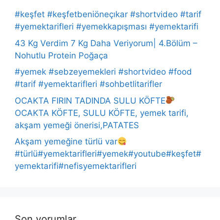
#keşfet #keşfetbeniöneçıkar #shortvideo #tarif
#yemektarifleri #yemekkapışması #yemektarifi
43 Kg Verdim 7 Kg Daha Veriyorum| 4.Bölüm –
Nohutlu Protein Poğaça
#yemek #sebzeyemekleri #shortvideo #food
#tarif #yemektarifleri #sohbetlitarifler
OCAKTA FIRIN TADINDA SULU KÖFTE
OCAKTA KÖFTE, SULU KÖFTE, yemek tarifi,
akşam yemeği önerisi,PATATES
Akşam yemeğine türlü var
#türlü#yemektarifleri#yemek#youtube#keşfet#
yemektarifi#nefisyemektarifleri
Son yorumlar