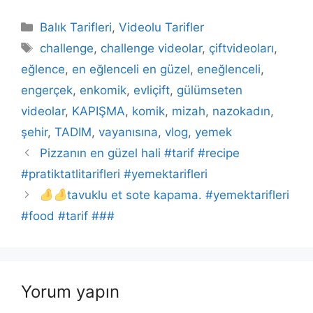
Kategoriler
Balık Tarifleri
,
Videolu Tarifler
Etiketler
challenge
,
challenge videolar
,
çiftvideoları
,
eğlence
,
en eğlenceli en güzel
,
eneğlenceli
,
engerçek
,
enkomik
,
evliçift
,
gülümseten
videolar
,
KAPIŞMA
,
komik
,
mizah
,
nazokadın
,
şehir
,
TADIM
,
vayanısına
,
vlog
,
yemek
Pizzanın en güzel hali #tarif #recipe
#pratiktatlitarifleri #yemektarifleri
tavuklu et sote kapama. #yemektarifleri
#food #tarif ###
Yorum yapın