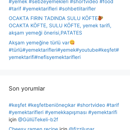
#yemek #sebzeyemekleri #shortvideo #food
#tarif #yemektarifleri #sohbetlitarifler
OCAKTA FIRIN TADINDA SULU KÖFTE
OCAKTA KÖFTE, SULU KÖFTE, yemek tarifi,
akşam yemeği önerisi,PATATES
Akşam yemeğine türlü var
#türlü#yemektarifleri#yemek#youtube#keşfet#
yemektarifi#nefisyemektarifleri
Son yorumlar
#keşfet #keşfetbeniöneçıkar #shortvideo #tarif
#yemektarifleri #yemekkapışması #yemektarifi
için
@GüllüTekeli-b2f
Cheesy ramen recipe
için
@fizzilunar