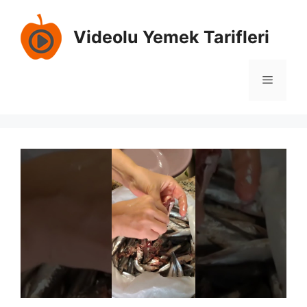
İçeriğe
atla
Videolu Yemek Tarifleri
Menü