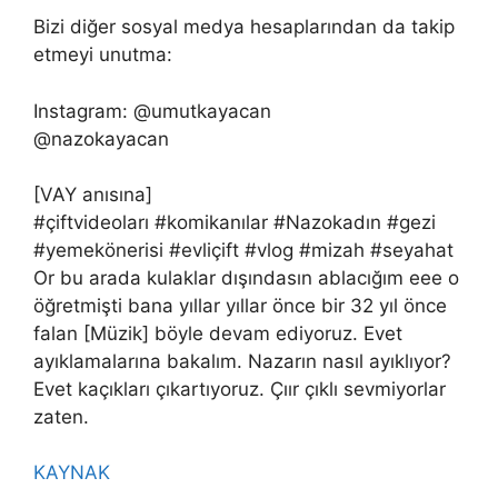
Bizi diğer sosyal medya hesaplarından da takip
etmeyi unutma:
Instagram: @umutkayacan
@nazokayacan
[VAY anısına]
#çiftvideoları #komikanılar #Nazokadın #gezi
#yemekönerisi #evliçift #vlog #mizah #seyahat
Or bu arada kulaklar dışındasın ablacığım eee o
öğretmişti bana yıllar yıllar önce bir 32 yıl önce
falan [Müzik] böyle devam ediyoruz. Evet
ayıklamalarına bakalım. Nazarın nasıl ayıklıyor?
Evet kaçıkları çıkartıyoruz. Çıır çıklı sevmiyorlar
zaten.
KAYNAK