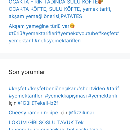
OCAKTA FIRIN TADINDA SULU KÖFTE
OCAKTA KÖFTE, SULU KÖFTE, yemek tarifi,
akşam yemeği önerisi,PATATES
Akşam yemeğine türlü var
#türlü#yemektarifleri#yemek#youtube#keşfet#
yemektarifi#nefisyemektarifleri
Son yorumlar
#keşfet #keşfetbeniöneçıkar #shortvideo #tarif
#yemektarifleri #yemekkapışması #yemektarifi
için
@GüllüTekeli-b2f
Cheesy ramen recipe
için
@fizzilunar
LOKUM GİBİ SOSLU TAVUK Tek
tencerede,yumuşacık ve bol soslu tavuk