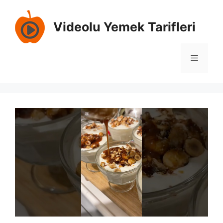
İçeriğe
atla
Videolu Yemek Tarifleri
Menü