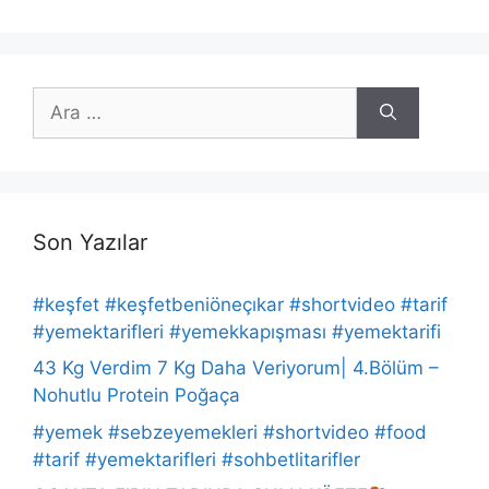
için
ara
Son Yazılar
#keşfet #keşfetbeniöneçıkar #shortvideo #tarif
#yemektarifleri #yemekkapışması #yemektarifi
43 Kg Verdim 7 Kg Daha Veriyorum| 4.Bölüm –
Nohutlu Protein Poğaça
#yemek #sebzeyemekleri #shortvideo #food
#tarif #yemektarifleri #sohbetlitarifler