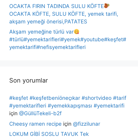
OCAKTA FIRIN TADINDA SULU KÖFTE
OCAKTA KÖFTE, SULU KÖFTE, yemek tarifi,
akşam yemeği önerisi,PATATES
Akşam yemeğine türlü var
#türlü#yemektarifleri#yemek#youtube#keşfet#
yemektarifi#nefisyemektarifleri
Son yorumlar
#keşfet #keşfetbeniöneçıkar #shortvideo #tarif
#yemektarifleri #yemekkapışması #yemektarifi
için
@GüllüTekeli-b2f
Cheesy ramen recipe
için
@fizzilunar
LOKUM GİBİ SOSLU TAVUK Tek