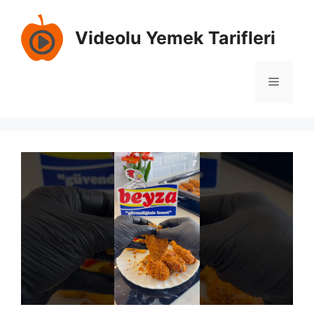
İçeriğe
atla
Videolu Yemek Tarifleri
Menü