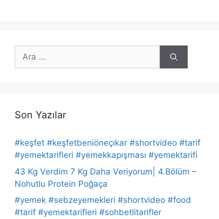
için
ara
Son Yazılar
#keşfet #keşfetbeniöneçıkar #shortvideo #tarif
#yemektarifleri #yemekkapışması #yemektarifi
43 Kg Verdim 7 Kg Daha Veriyorum| 4.Bölüm –
Nohutlu Protein Poğaça
#yemek #sebzeyemekleri #shortvideo #food
#tarif #yemektarifleri #sohbetlitarifler