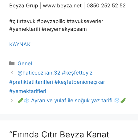
Beyza Grup | www.beyza.net | 0850 252 52 52
#çıtırtavuk #beyzapilic #tavukseverler
#yemektarifi #neyemekyapsam
KAYNAK
Kategoriler
Genel
@haticeozkan.32 #keşfetteyiz
#pratiktatlitarifleri #keşfetbeniöneçıkar
#yemektarifleri
Ayran ve yulaf ile soğuk yaz tarifi
“Fırında Çıtır Beyza Kanat