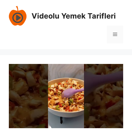
İçeriğe
atla
Videolu Yemek Tarifleri
Menü