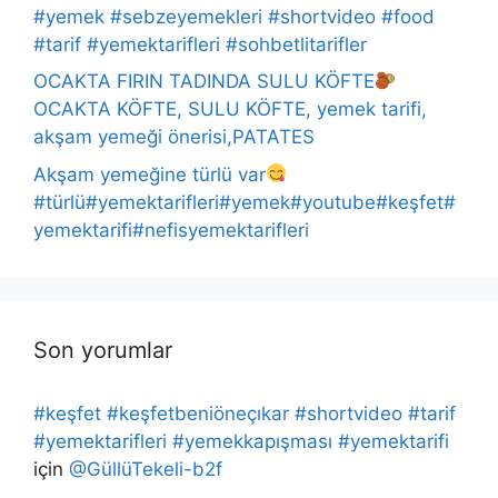
#yemek #sebzeyemekleri #shortvideo #food
#tarif #yemektarifleri #sohbetlitarifler
OCAKTA FIRIN TADINDA SULU KÖFTE
OCAKTA KÖFTE, SULU KÖFTE, yemek tarifi,
akşam yemeği önerisi,PATATES
Akşam yemeğine türlü var
#türlü#yemektarifleri#yemek#youtube#keşfet#
yemektarifi#nefisyemektarifleri
Son yorumlar
#keşfet #keşfetbeniöneçıkar #shortvideo #tarif
#yemektarifleri #yemekkapışması #yemektarifi
için
@GüllüTekeli-b2f