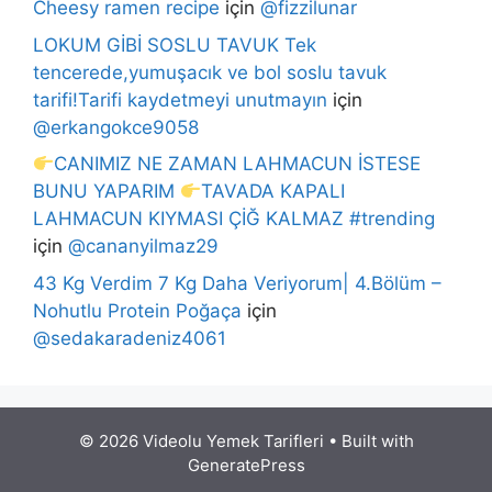
Cheesy ramen recipe
için
@fizzilunar
LOKUM GİBİ SOSLU TAVUK Tek
tencerede,yumuşacık ve bol soslu tavuk
tarifi!Tarifi kaydetmeyi unutmayın
için
@erkangokce9058
CANIMIZ NE ZAMAN LAHMACUN İSTESE
BUNU YAPARIM
TAVADA KAPALI
LAHMACUN KIYMASI ÇİĞ KALMAZ #trending
için
@cananyilmaz29
43 Kg Verdim 7 Kg Daha Veriyorum| 4.Bölüm –
Nohutlu Protein Poğaça
için
@sedakaradeniz4061
© 2026 Videolu Yemek Tarifleri
• Built with
GeneratePress