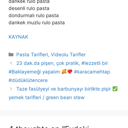
dankek rulo pasta
desenli rulo pasta
dondurmalı rulo pasta
dankek muzlu rulo pasta
KAYNAK
Categories
Pasta Tarifleri
,
Videolu Tarifler
23 dak.da pişen, çok pratik, #lezzetli bir
#Baklayemeği yapalım
#karacamehtap
#düdüklütencere
Taze fasülyeyi ve barbunyayı birlikte pişir
yemek tarifleri / green bean stew