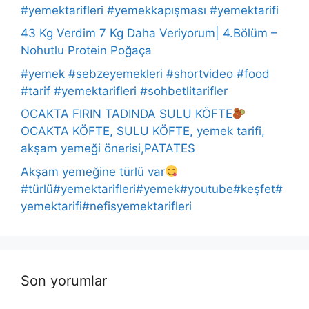
#yemektarifleri #yemekkapışması #yemektarifi
43 Kg Verdim 7 Kg Daha Veriyorum| 4.Bölüm –
Nohutlu Protein Poğaça
#yemek #sebzeyemekleri #shortvideo #food
#tarif #yemektarifleri #sohbetlitarifler
OCAKTA FIRIN TADINDA SULU KÖFTE
OCAKTA KÖFTE, SULU KÖFTE, yemek tarifi,
akşam yemeği önerisi,PATATES
Akşam yemeğine türlü var
#türlü#yemektarifleri#yemek#youtube#keşfet#
yemektarifi#nefisyemektarifleri
Son yorumlar