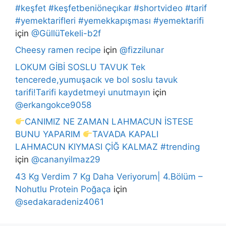
#keşfet #keşfetbeniöneçıkar #shortvideo #tarif
#yemektarifleri #yemekkapışması #yemektarifi
için
@GüllüTekeli-b2f
Cheesy ramen recipe
için
@fizzilunar
LOKUM GİBİ SOSLU TAVUK Tek
tencerede,yumuşacık ve bol soslu tavuk
tarifi!Tarifi kaydetmeyi unutmayın
için
@erkangokce9058
CANIMIZ NE ZAMAN LAHMACUN İSTESE
BUNU YAPARIM
TAVADA KAPALI
LAHMACUN KIYMASI ÇİĞ KALMAZ #trending
için
@cananyilmaz29
43 Kg Verdim 7 Kg Daha Veriyorum| 4.Bölüm –
Nohutlu Protein Poğaça
için
@sedakaradeniz4061