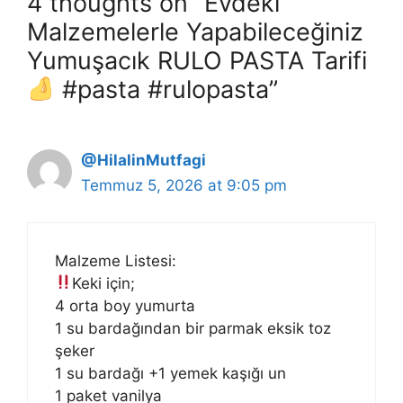
4 thoughts on “Evdeki
Malzemelerle Yapabileceğiniz
Yumuşacık RULO PASTA Tarifi
#pasta #rulopasta”
@HilalinMutfagi
Temmuz 5, 2026 at 9:05 pm
Malzeme Listesi:
Keki için;
4 orta boy yumurta
1 su bardağından bir parmak eksik toz
şeker
1 su bardağı +1 yemek kaşığı un
1 paket vanilya