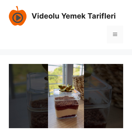
İçeriğe
atla
Videolu Yemek Tarifleri
Menü