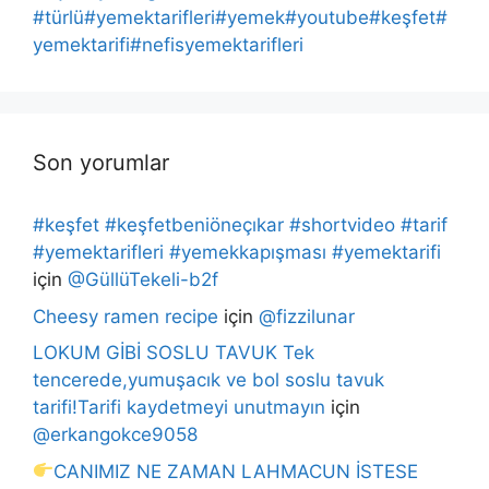
#türlü#yemektarifleri#yemek#youtube#keşfet#
yemektarifi#nefisyemektarifleri
Son yorumlar
#keşfet #keşfetbeniöneçıkar #shortvideo #tarif
#yemektarifleri #yemekkapışması #yemektarifi
için
@GüllüTekeli-b2f
Cheesy ramen recipe
için
@fizzilunar
LOKUM GİBİ SOSLU TAVUK Tek
tencerede,yumuşacık ve bol soslu tavuk
tarifi!Tarifi kaydetmeyi unutmayın
için
@erkangokce9058
CANIMIZ NE ZAMAN LAHMACUN İSTESE