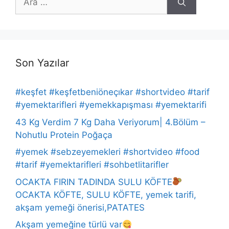
ara
Son Yazılar
#keşfet #keşfetbeniöneçıkar #shortvideo #tarif
#yemektarifleri #yemekkapışması #yemektarifi
43 Kg Verdim 7 Kg Daha Veriyorum| 4.Bölüm –
Nohutlu Protein Poğaça
#yemek #sebzeyemekleri #shortvideo #food
#tarif #yemektarifleri #sohbetlitarifler
OCAKTA FIRIN TADINDA SULU KÖFTE
OCAKTA KÖFTE, SULU KÖFTE, yemek tarifi,
akşam yemeği önerisi,PATATES
Akşam yemeğine türlü var