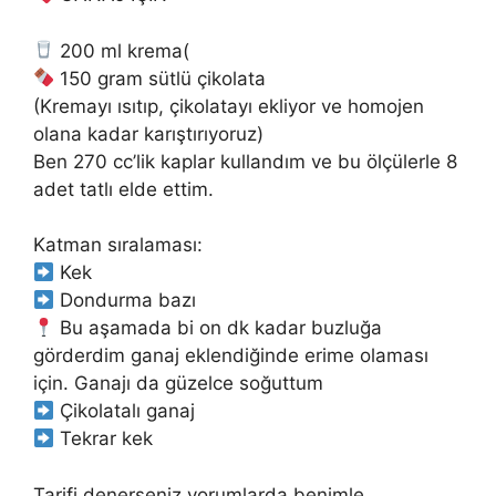
200 ml krema(
150 gram sütlü çikolata
(Kremayı ısıtıp, çikolatayı ekliyor ve homojen
olana kadar karıştırıyoruz)
Ben 270 cc’lik kaplar kullandım ve bu ölçülerle 8
adet tatlı elde ettim.
Katman sıralaması:
Kek
Dondurma bazı
Bu aşamada bi on dk kadar buzluğa
görderdim ganaj eklendiğinde erime olaması
için. Ganajı da güzelce soğuttum
Çikolatalı ganaj
Tekrar kek
Tarifi denerseniz yorumlarda benimle