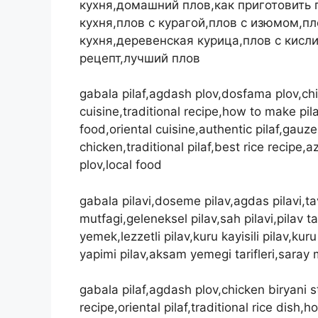
кухня,домашний плов,как приготовить
кухня,плов с курагой,плов с изюмом,п
кухня,деревенская курица,плов с кис
рецепт,лучший плов
gabala pilaf,agdash plov,dosfama plov,chic
cuisine,traditional recipe,how to make pil
food,oriental cuisine,authentic pilaf,gauze 
chicken,traditional pilaf,best rice recipe
plov,local food
gabala pilavi,doseme pilav,agdas pilavi,ta
mutfagi,geleneksel pilav,sah pilavi,pilav 
yemek,lezzetli pilav,kuru kayisili pilav,kur
yapimi pilav,aksam yemegi tarifleri,saray mu
gabala pilaf,agdash plov,chicken biryani st
recipe,oriental pilaf,traditional rice dish,