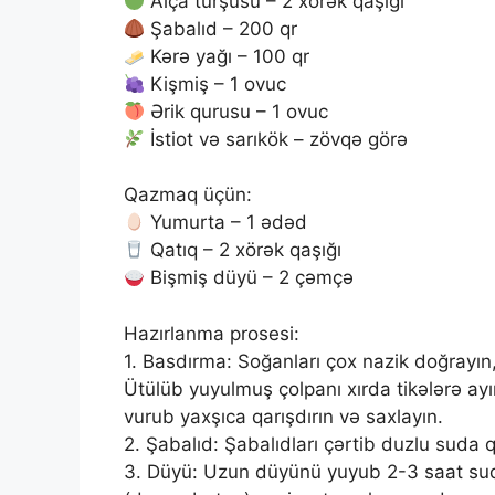
Alça turşusu – 2 xörək qaşığı
Şabalıd – 200 qr
Kərə yağı – 100 qr
Kişmiş – 1 ovuc
Ərik qurusu – 1 ovuc
İstiot və sarıkök – zövqə görə
Qazmaq üçün:
Yumurta – 1 ədəd
Qatıq – 2 xörək qaşığı
Bişmiş düyü – 2 çəmçə
Hazırlanma prosesi:
1. Basdırma: Soğanları çox nazik doğrayın,
Ütülüb yuyulmuş çolpanı xırda tikələrə ayı
vurub yaxşıca qarışdırın və saxlayın.
2. Şabalıd: Şabalıdları çərtib duzlu suda q
3. Düyü: Uzun düyünü yuyub 2-3 saat sud