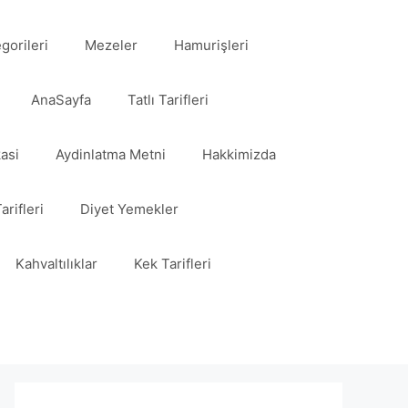
egorileri
Mezeler
Hamurişleri
AnaSayfa
Tatlı Tarifleri
kasi
Aydinlatma Metni
Hakkimizda
arifleri
Diyet Yemekler
Kahvaltılıklar
Kek Tarifleri