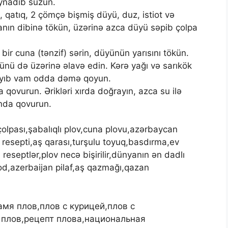
ynadıb süzün.
qatıq, 2 çömçə bişmiş düyü, duz, istiot və
nın dibinə tökün, üzərinə azca düyü səpib çolpa
ir cuna (tənzif) sərin, düyünün yarısını tökün.
yünü də üzərinə əlavə edin. Kərə yağı və sarıkök
layıb vam odda dəmə qoyun.
 qovurun. Ərikləri xırda doğrayın, azca su ilə
ında qovurun.
lpası,şabalıqlı plov,cuna plovu,azərbaycan
resepti,aş qarası,turşulu toyuq,basdırma,ev
 reseptlər,plov necə bişirilir,dünyanın ən dadlı
d,azerbaijan pilaf,aş qazmağı,qazan
мя плов,плов с курицей,плов с
плов,рецепт плова,национальная