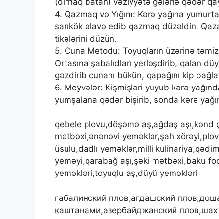
(dırnaq batan) vəziyyətə gələnə qədər qa
4. Qazmaq və Yığım: Kərə yağına yumurta, 
sarıkök əlavə edib qazmaq düzəldin. Qaza
tikələrini düzün.
5. Cuna Metodu: Toyuqların üzərinə təmiz b
Ortasına şabalıdları yerləşdirib, qalan dü
gəzdirib cunanı bükün, qapağını kip bağ
6. Meyvələr: Kişmişləri yuyub kərə yağında
yumşalana qədər bişirib, sonda kərə yağ
qebele plovu,döşəmə aş,ağdaş aşı,kənd ço
mətbəxi,ənənəvi yeməklər,şah xörəyi,plov 
üsulu,dadlı yeməklər,milli kulinariya,qədim
yeməyi,qarabağ aşı,şəki mətbəxi,baku foo
yeməkləri,toyuqlu aş,düyü yeməkləri
габалинский плов,агдашский плов,доша
каштанами,азербайджанский плов,шах 