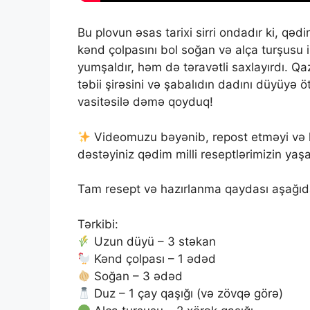
Bu plovun əsas tarixi sirri ondadır ki, qə
kənd çolpasını bol soğan və alça turşusu 
yumşaldır, həm də təravətli saxlayırdı. 
təbii şirəsini və şabalıdın dadını düyüyə 
vasitəsilə dəmə qoyduq!
Videomuzu bəyənib, repost etməyi və 
dəstəyiniz qədim milli reseptlərimizin ya
Tam resept və hazırlanma qaydası aşağı
Tərkibi:
Uzun düyü – 3 stəkan
Kənd çolpası – 1 ədəd
Soğan – 3 ədəd
Duz – 1 çay qaşığı (və zövqə görə)