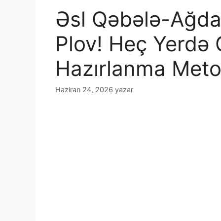
Əsl Qəbələ-Ağd
Plov! Heç Yerdə 
Hazırlanma Met
Haziran 24, 2026
yazar