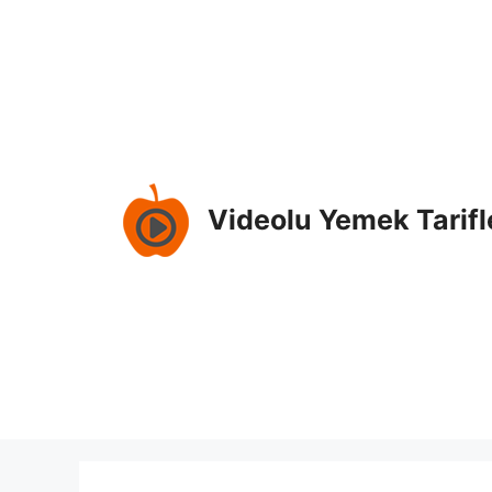
İçeriğe
atla
Videolu Yemek Tarifl