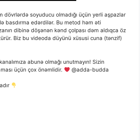
dim dövrlərdə soyuducu olmadığı üçün yerli aşpazlar
ilə basdırma edərdilər. Bu metod həm əti
Qazanın dibinə döşənən kənd çolpası dəm aldıqca öz
ötürür. Biz bu videoda düyünü xüsusi cuna (tənzif)
kanalımıza abunə olmağı unutmayın! Sizin
şaması üçün çox önəmlidir.
@adda-budda
dadır