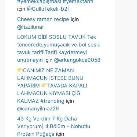
#yemekkapışması #yemektarifi
için
@GüllüTekeli-b2f
Cheesy ramen recipe
için
@fizzilunar
LOKUM GİBİ SOSLU TAVUK Tek
tencerede,yumuşacık ve bol soslu
tavuk tarifi!Tarifi kaydetmeyi
unutmayın
için
@erkangokce9058
CANIMIZ NE ZAMAN
LAHMACUN İSTESE BUNU
YAPARIM
TAVADA KAPALI
LAHMACUN KIYMASI ÇİĞ
KALMAZ #trending
için
@cananyilmaz29
43 Kg Verdim 7 Kg Daha
Veriyorum| 4.Bölüm – Nohutlu
Protein Poğaça
için