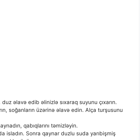
 duz əlavə edib əlinizlə sıxaraq suyunu çıxarın.
rın, soğanların üzərinə əlavə edin. Alça turşusunu
aynadın, qabıqlarını təmizləyin.
a isladın. Sonra qaynar duzlu suda yarıbişmiş