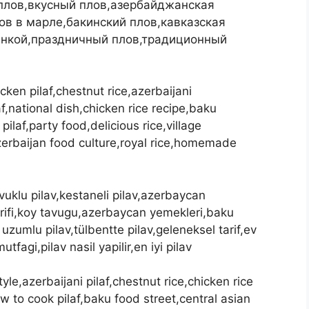
 плов,вкусный плов,азербайджанская
лов в марле,бакинский плов,кавказская
линкой,праздничный плов,традиционный
ken pilaf,chestnut rice,azerbaijani
af,national dish,chicken rice recipe,baku
pilaf,party food,delicious rice,village
,azerbaijan food culture,royal rice,homemade
vuklu pilav,kestaneli pilav,azerbaycan
tarifi,koy tavugu,azerbaycan yemekleri,baku
u uzumlu pilav,tülbentte pilav,geleneksel tarif,ev
tfagi,pilav nasil yapilir,en iyi pilav
yle,azerbaijani pilaf,chestnut rice,chicken rice
how to cook pilaf,baku food street,central asian