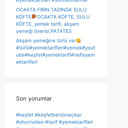
#yemektarifleri #sohbetlitarifler
OCAKTA FIRIN TADINDA SULU
KÖFTE
OCAKTA KÖFTE, SULU
KÖFTE, yemek tarifi, akşam
yemeği önerisi,PATATES
Akşam yemeğine türlü var
#türlü#yemektarifleri#yemek#yout
ube#keşfet#yemektarifi#nefisyem
ektarifleri
Son yorumlar
#keşfet #keşfetbeniöneçıkar
#shortvideo #tarif #yemektarifleri