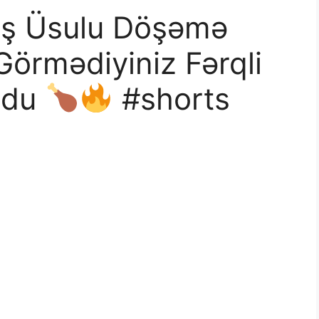
aş Üsulu Döşəmə
Görmədiyiniz Fərqli
odu
#shorts