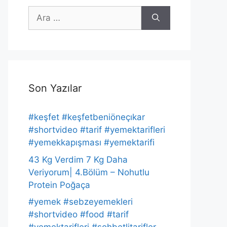
için
ara
Son Yazılar
#keşfet #keşfetbeniöneçıkar
#shortvideo #tarif #yemektarifleri
#yemekkapışması #yemektarifi
43 Kg Verdim 7 Kg Daha
Veriyorum| 4.Bölüm – Nohutlu
Protein Poğaça
#yemek #sebzeyemekleri
#shortvideo #food #tarif