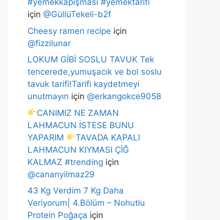
#yemekkapışması #yemektarifi
için
@GüllüTekeli-b2f
Cheesy ramen recipe
için
@fizzilunar
LOKUM GİBİ SOSLU TAVUK Tek
tencerede,yumuşacık ve bol soslu
tavuk tarifi!Tarifi kaydetmeyi
unutmayın
için
@erkangokce9058
CANIMIZ NE ZAMAN
LAHMACUN İSTESE BUNU
YAPARIM
TAVADA KAPALI
LAHMACUN KIYMASI ÇİĞ
KALMAZ #trending
için
@cananyilmaz29
43 Kg Verdim 7 Kg Daha
Veriyorum| 4.Bölüm – Nohutlu
Protein Poğaça
için