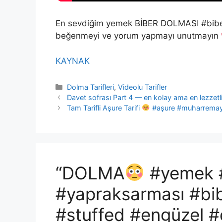
En sevdiğim yemek BİBER DOLMASI #bib
beğenmeyi ve yorum yapmayı unutmayın
KAYNAK
Kategoriler
Dolma Tarifleri
,
Videolu Tarifler
Davet sofrası Part 4 — en kolay ama en lezzetl
Tam Tarifli Aşure Tarifi
#aşure #muharremayı #
“DOLMA
#yemek #
#yapraksarması #bi
#stuffed #engüzel #