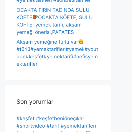
#yemektarifleri #sohbetlitarifler
OCAKTA FIRIN TADINDA SULU
KÖFTE
OCAKTA KÖFTE, SULU
KÖFTE, yemek tarifi, akşam
yemeği önerisi,PATATES
Akşam yemeğine türlü var
#türlü#yemektarifleri#yemek#yout
ube#keşfet#yemektarifi#nefisyem
ektarifleri
Son yorumlar
#keşfet #keşfetbeniöneçıkar
#shortvideo #tarif #yemektarifleri