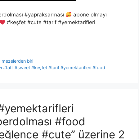
erdolması #yapraksarması
abone olmayı
#keşfet #cute #tarif #yemektarifleri
i mezelerden biri
tatlı #sweet #keşfet #tarif #yemektarifleri #food
yemektarifleri
berdolması #food
eğlence #cute” üzerine 2