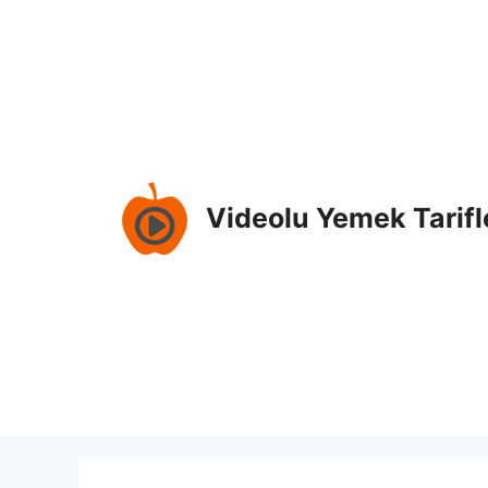
İçeriğe
atla
Videolu Yemek Tarifl