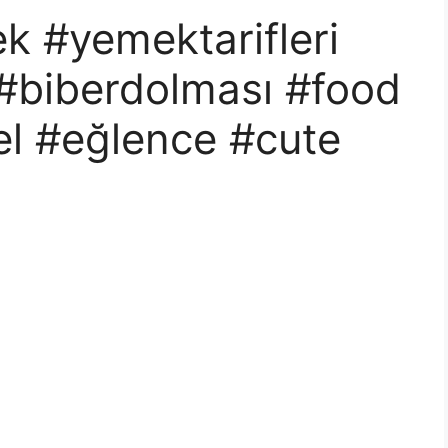
 #yemektarifleri
#biberdolması #food
el #eğlence #cute