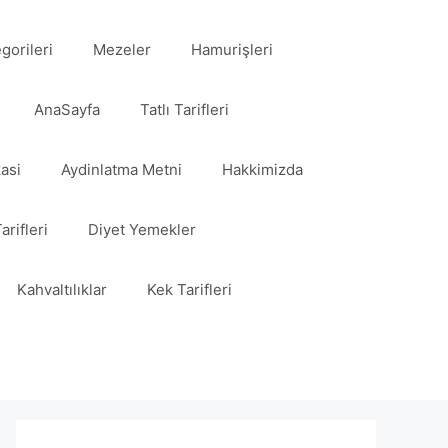
egorileri
Mezeler
Hamurişleri
AnaSayfa
Tatlı Tarifleri
kasi
Aydinlatma Metni
Hakkimizda
arifleri
Diyet Yemekler
Kahvaltılıklar
Kek Tarifleri