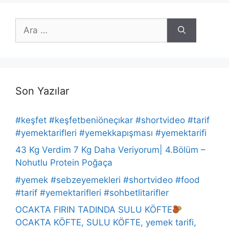
için
ara
Son Yazılar
#keşfet #keşfetbeniöneçıkar #shortvideo #tarif
#yemektarifleri #yemekkapışması #yemektarifi
43 Kg Verdim 7 Kg Daha Veriyorum| 4.Bölüm –
Nohutlu Protein Poğaça
#yemek #sebzeyemekleri #shortvideo #food
#tarif #yemektarifleri #sohbetlitarifler
OCAKTA FIRIN TADINDA SULU KÖFTE
OCAKTA KÖFTE, SULU KÖFTE, yemek tarifi,