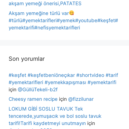
akşam yemeği önerisi,PATATES
Akşam yemeğine türlü var
#türlü#yemektarifleri#yemek#youtube#keşfet#
yemektarifi#nefisyemektarifleri
Son yorumlar
#keşfet #keşfetbeniöneçıkar #shortvideo #tarif
#yemektarifleri #yemekkapışması #yemektarifi
için
@GüllüTekeli-b2f
Cheesy ramen recipe
için
@fizzilunar
LOKUM GİBİ SOSLU TAVUK Tek
tencerede,yumuşacık ve bol soslu tavuk
tarifi!Tarifi kaydetmeyi unutmayın
için