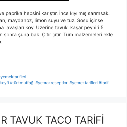
 paprika hepsini karıştır. İnce kıyılmış sarımsak.
an, maydanoz, limon suyu ve tuz. Sosu içinse
 lavaşları koy. Üzerine tavuk, kaşar peyniri 5
ktan sonra şuna bak. Çıtır çıtır. Tüm malzemeleri ekle
n.
#yemektarifleri
fi #türkmutfağı #yeməkreseptləri #yemektarifleri #tarif
TIR TAVUK TACO TARİFİ