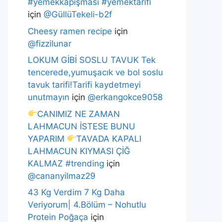
#yemekkapışması #yemektarifi
için
@GüllüTekeli-b2f
Cheesy ramen recipe
için
@fizzilunar
LOKUM GİBİ SOSLU TAVUK Tek
tencerede,yumuşacık ve bol soslu
tavuk tarifi!Tarifi kaydetmeyi
unutmayın
için
@erkangokce9058
CANIMIZ NE ZAMAN
LAHMACUN İSTESE BUNU
YAPARIM
TAVADA KAPALI
LAHMACUN KIYMASI ÇİĞ
KALMAZ #trending
için
@cananyilmaz29
43 Kg Verdim 7 Kg Daha
Veriyorum| 4.Bölüm – Nohutlu
Protein Poğaça
için