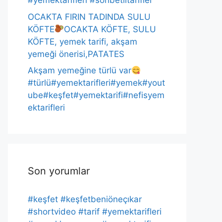
#yemektarifleri #sohbetlitarifler
OCAKTA FIRIN TADINDA SULU
KÖFTE
OCAKTA KÖFTE, SULU
KÖFTE, yemek tarifi, akşam
yemeği önerisi,PATATES
Akşam yemeğine türlü var
#türlü#yemektarifleri#yemek#yout
ube#keşfet#yemektarifi#nefisyem
ektarifleri
Son yorumlar
#keşfet #keşfetbeniöneçıkar
#shortvideo #tarif #yemektarifleri