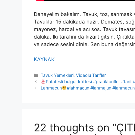
Deneyelim bakalım. Tavuk, toz, sarımsak ve
Tavuklar 15 dakikada hazır. Domates, soğ
mayonez, hardal ve acı sos. Tavuk tavasına
dakika. İki tarafını da kızart gitsin. Çıktı
ve sadece sesini dinle. Sen buna değersi
KAYNAK
Categories
Tavuk Yemekleri
,
Videolu Tarifler
Patatesli bulgur köftesi #pratiktarifler #tarif 
Lahmacun
#lahmacun #lahmajun #lahmacunkey
22 thoughts on “ÇI