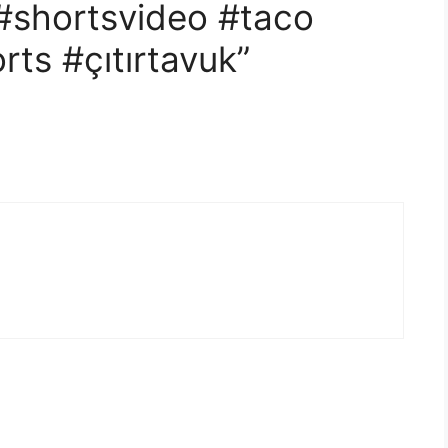
#shortsvideo #taco
ts #çıtırtavuk”