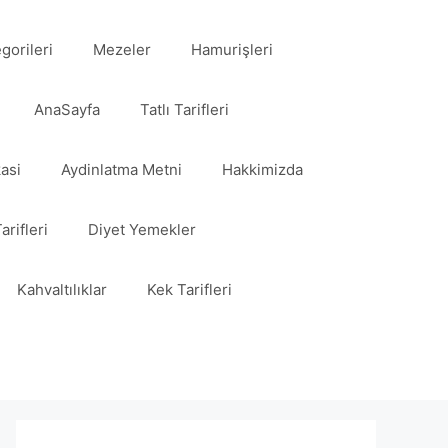
egorileri
Mezeler
Hamurişleri
AnaSayfa
Tatlı Tarifleri
kasi
Aydinlatma Metni
Hakkimizda
arifleri
Diyet Yemekler
Kahvaltılıklar
Kek Tarifleri