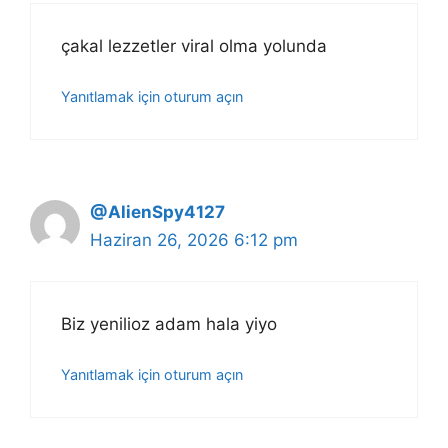
çakal lezzetler viral olma yolunda
Yanıtlamak için oturum açın
@AlienSpy4127
Haziran 26, 2026 6:12 pm
Biz yenilioz adam hala yiyo
Yanıtlamak için oturum açın