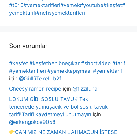
#türlü#yemektarifleri#yemek#youtube#keşfet#
yemektarifi#nefisyemektarifleri
Son yorumlar
#keşfet #keşfetbeniöneçıkar #shortvideo #tarif
#yemektarifleri #yemekkapışması #yemektarifi
için
@GüllüTekeli-b2f
Cheesy ramen recipe
için
@fizzilunar
LOKUM GİBİ SOSLU TAVUK Tek
tencerede,yumuşacık ve bol soslu tavuk
tarifi!Tarifi kaydetmeyi unutmayın
için
@erkangokce9058
CANIMIZ NE ZAMAN LAHMACUN İSTESE