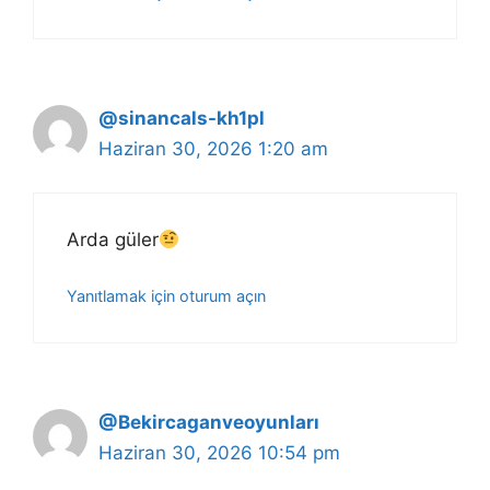
@sinancals-kh1pl
Haziran 30, 2026 1:20 am
Arda güler
Yanıtlamak için oturum açın
@Bekircaganveoyunları
Haziran 30, 2026 10:54 pm