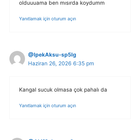
olduuuama ben mısırda koydumm
Yanıtlamak için oturum açın
@IpekAksu-sp5lg
Haziran 26, 2026 6:35 pm
Kangal sucuk olmasa çok pahalı da
Yanıtlamak için oturum açın