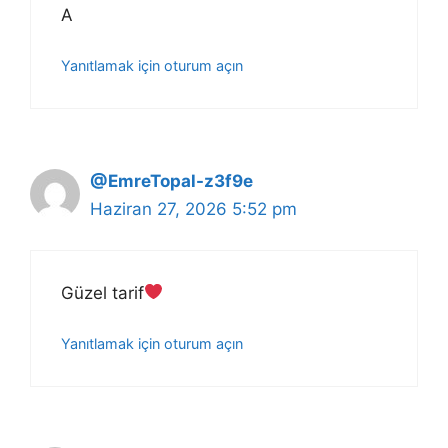
A
Yanıtlamak için oturum açın
@EmreTopal-z3f9e
Haziran 27, 2026 5:52 pm
Güzel tarif
Yanıtlamak için oturum açın