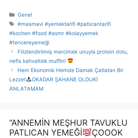
Kategoriler
Genel
Etiketler
#masmavi #yemektarifi #patlıcantarifi
#kochen #food #asmr #kolayyemek
#tencereyemeği
Filizlendirilmiş mercimek unuyla protein dolu,
nefis kahvaltılık muffin!
Hem Ekonomik Hemde Damak Çatlatan Bir
Lezzet
OKADAR ŞAHANE OLDUKİ
ANLATAMAM
“ANNEMİN MEŞHUR TAVUKLU
PATLICAN YEMEĞİ
ÇOOOK