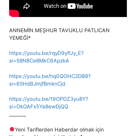
ANNEMİN MEŞHUR TAVUKLU PATLICAN
YEMEĞİ*
https://youtu.be/rqyD9yfUy_E?
si=58N8Ce8MkC6ApzkA
https://youtu.be/hq0QOHC2DB8?
si=65HdBJmjfBmknCjd
https://youtu.be/19OPDZ3yu8Y?
si=OkOAFx5Ya8ewDjQQ
_______
Yeni Tariflerden Haberdar olmak için