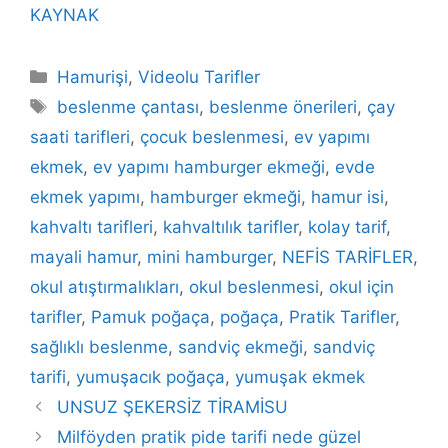
KAYNAK
Kategoriler
Hamurişi
,
Videolu Tarifler
Etiketler
beslenme çantası
,
beslenme önerileri
,
çay
saati tarifleri
,
çocuk beslenmesi
,
ev yapımı
ekmek
,
ev yapımı hamburger ekmeği
,
evde
ekmek yapımı
,
hamburger ekmeği
,
hamur isi
,
kahvaltı tarifleri
,
kahvaltılık tarifler
,
kolay tarif
,
mayali hamur
,
mini hamburger
,
NEFİS TARİFLER
,
okul atıştırmalıkları
,
okul beslenmesi
,
okul için
tarifler
,
Pamuk poğaça
,
poğaça
,
Pratik Tarifler
,
sağlıklı beslenme
,
sandviç ekmeği
,
sandviç
tarifi
,
yumuşacık poğaça
,
yumuşak ekmek
UNSUZ ŞEKERSİZ TİRAMİSU
Milföyden pratik pide tarifi nede güzel