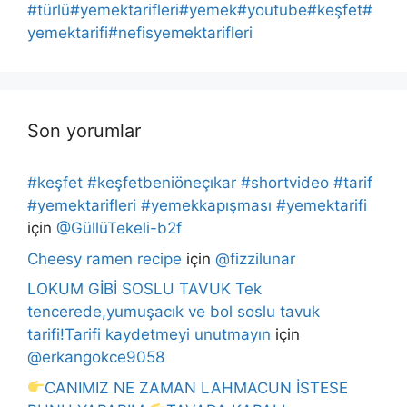
#türlü#yemektarifleri#yemek#youtube#keşfet#
yemektarifi#nefisyemektarifleri
Son yorumlar
#keşfet #keşfetbeniöneçıkar #shortvideo #tarif
#yemektarifleri #yemekkapışması #yemektarifi
için
@GüllüTekeli-b2f
Cheesy ramen recipe
için
@fizzilunar
LOKUM GİBİ SOSLU TAVUK Tek
tencerede,yumuşacık ve bol soslu tavuk
tarifi!Tarifi kaydetmeyi unutmayın
için
@erkangokce9058
CANIMIZ NE ZAMAN LAHMACUN İSTESE