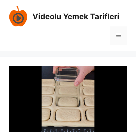
İçeriğe
atla
Videolu Yemek Tarifleri
Menü