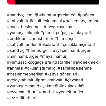
#sandviçekmeği #hamburgerekmeği #poğaça
#kahvaltılık #okulbeslenmesi #beslenmeçantası
#çocukbeslenmesi #evyapımıekmek
#yumuşakekmek #pamukpoğaça #kolaytarif
#pratiktarif #nefistarifler #hamurişi
#kahvaltıtarifleri #okulatarif #çocuklaraiçintarif
#sandviç #hamburger #evyapımıhamburger
#minihamburger #mayalıhamur
#yumuşacıkpoğaça #fırındatarifler #evdeekmek
#anneişi #okulatıştırmalığı #sağlıklıbeslenme
#beslenmeönerileri #kahvaltıönerileri
#kolaykahvaltı #pratikkahvaltı #çaysaati
#yumuşacıksandviçekmeği #okulhazırlığı
#evyapımı #tarif #mutfak #yemektarifleri
#lezzetlitarifler