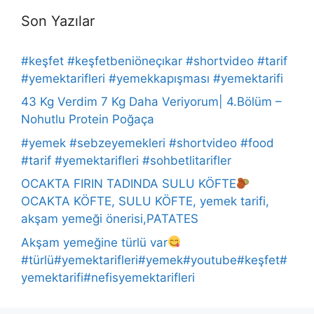
Son Yazılar
#keşfet #keşfetbeniöneçıkar #shortvideo #tarif
#yemektarifleri #yemekkapışması #yemektarifi
43 Kg Verdim 7 Kg Daha Veriyorum| 4.Bölüm –
Nohutlu Protein Poğaça
#yemek #sebzeyemekleri #shortvideo #food
#tarif #yemektarifleri #sohbetlitarifler
OCAKTA FIRIN TADINDA SULU KÖFTE
OCAKTA KÖFTE, SULU KÖFTE, yemek tarifi,
akşam yemeği önerisi,PATATES
Akşam yemeğine türlü var
#türlü#yemektarifleri#yemek#youtube#keşfet#
yemektarifi#nefisyemektarifleri