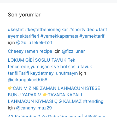
Son yorumlar
#keşfet #keşfetbeniöneçıkar #shortvideo #tarif
#yemektarifleri #yemekkapışması #yemektarifi
için
@GüllüTekeli-b2f
Cheesy ramen recipe
için
@fizzilunar
LOKUM GİBİ SOSLU TAVUK Tek
tencerede,yumuşacık ve bol soslu tavuk
tarifi!Tarifi kaydetmeyi unutmayın
için
@erkangokce9058
CANIMIZ NE ZAMAN LAHMACUN İSTESE
BUNU YAPARIM
TAVADA KAPALI
LAHMACUN KIYMASI ÇİĞ KALMAZ #trending
için
@cananyilmaz29
43 Kg Verdim 7 Kg Daha Veriyorum| 4.Bölüm –