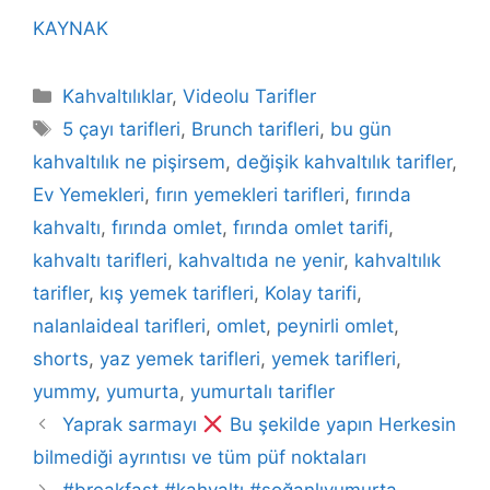
KAYNAK
Categories
Kahvaltılıklar
,
Videolu Tarifler
Tags
5 çayı tarifleri
,
Brunch tarifleri
,
bu gün
kahvaltılık ne pişirsem
,
değişik kahvaltılık tarifler
,
Ev Yemekleri
,
fırın yemekleri tarifleri
,
fırında
kahvaltı
,
fırında omlet
,
fırında omlet tarifi
,
kahvaltı tarifleri
,
kahvaltıda ne yenir
,
kahvaltılık
tarifler
,
kış yemek tarifleri
,
Kolay tarifi
,
nalanlaideal tarifleri
,
omlet
,
peynirli omlet
,
shorts
,
yaz yemek tarifleri
,
yemek tarifleri
,
yummy
,
yumurta
,
yumurtalı tarifler
Yaprak sarmayı
Bu şekilde yapın Herkesin
bilmediği ayrıntısı ve tüm püf noktaları