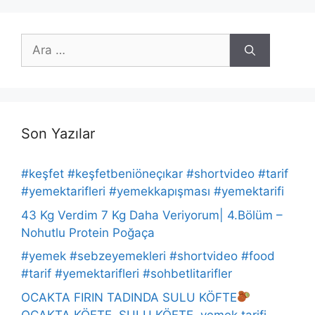
için
ara
Son Yazılar
#keşfet #keşfetbeniöneçıkar #shortvideo #tarif
#yemektarifleri #yemekkapışması #yemektarifi
43 Kg Verdim 7 Kg Daha Veriyorum| 4.Bölüm –
Nohutlu Protein Poğaça
#yemek #sebzeyemekleri #shortvideo #food
#tarif #yemektarifleri #sohbetlitarifler
OCAKTA FIRIN TADINDA SULU KÖFTE
OCAKTA KÖFTE, SULU KÖFTE, yemek tarifi,