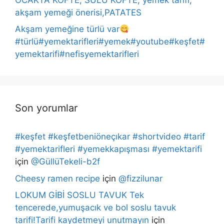
akşam yemeği önerisi,PATATES
Akşam yemeğine türlü var
#türlü#yemektarifleri#yemek#youtube#keşfet#
yemektarifi#nefisyemektarifleri
Son yorumlar
#keşfet #keşfetbeniöneçıkar #shortvideo #tarif
#yemektarifleri #yemekkapışması #yemektarifi
için
@GüllüTekeli-b2f
Cheesy ramen recipe
için
@fizzilunar
LOKUM GİBİ SOSLU TAVUK Tek
tencerede,yumuşacık ve bol soslu tavuk
tarifi!Tarifi kaydetmeyi unutmayın
için