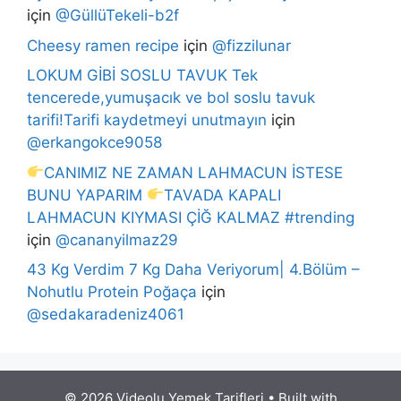
için
@GüllüTekeli-b2f
Cheesy ramen recipe
için
@fizzilunar
LOKUM GİBİ SOSLU TAVUK Tek
tencerede,yumuşacık ve bol soslu tavuk
tarifi!Tarifi kaydetmeyi unutmayın
için
@erkangokce9058
CANIMIZ NE ZAMAN LAHMACUN İSTESE
BUNU YAPARIM
TAVADA KAPALI
LAHMACUN KIYMASI ÇİĞ KALMAZ #trending
için
@cananyilmaz29
43 Kg Verdim 7 Kg Daha Veriyorum| 4.Bölüm –
Nohutlu Protein Poğaça
için
@sedakaradeniz4061
© 2026 Videolu Yemek Tarifleri
• Built with