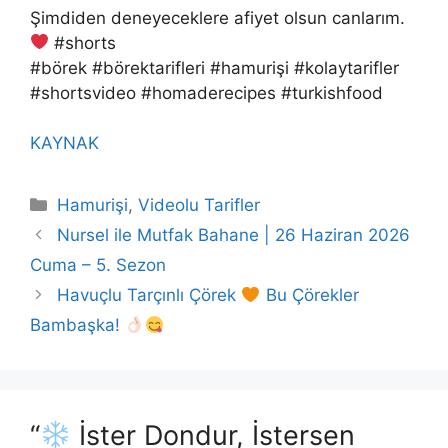
Şimdiden deneyeceklere afiyet olsun canlarım.
#shorts
#börek #börektarifleri #hamurişi #kolaytarifler
#shortsvideo #homaderecipes #turkishfood
KAYNAK
Kategoriler
Hamurişi
,
Videolu Tarifler
Nursel ile Mutfak Bahane | 26 Haziran 2026
Cuma – 5. Sezon
Havuçlu Tarçınlı Çörek
Bu Çörekler
Bambaşka!
“
İster Dondur, İstersen