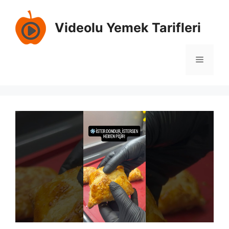
İçeriğe
atla
Videolu Yemek Tarifleri
Menü