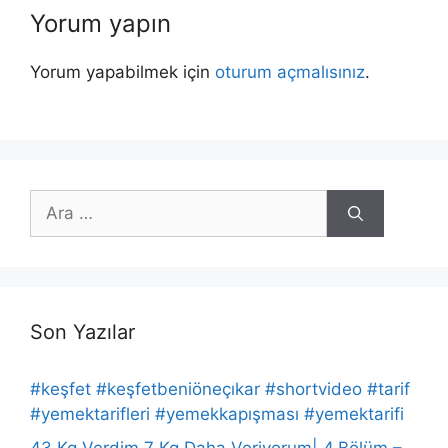
Yorum yapın
Yorum yapabilmek için
oturum açmalısınız
.
için
ara
Son Yazılar
#keşfet #keşfetbeniöneçıkar #shortvideo #tarif
#yemektarifleri #yemekkapışması #yemektarifi
43 Kg Verdim 7 Kg Daha Veriyorum| 4.Bölüm –