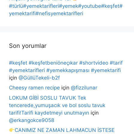
#türlü#yemektarifleri#yemek#youtube#keşfet#
yemektarifi#nefisyemektarifleri
Son yorumlar
#keşfet #keşfetbeniöneçıkar #shortvideo #tarif
#yemektarifleri #yemekkapışması #yemektarifi
için
@GüllüTekeli-b2f
Cheesy ramen recipe
için
@fizzilunar
LOKUM GİBİ SOSLU TAVUK Tek
tencerede,yumuşacık ve bol soslu tavuk
tarifi!Tarifi kaydetmeyi unutmayın
için
@erkangokce9058
CANIMIZ NE ZAMAN LAHMACUN İSTESE