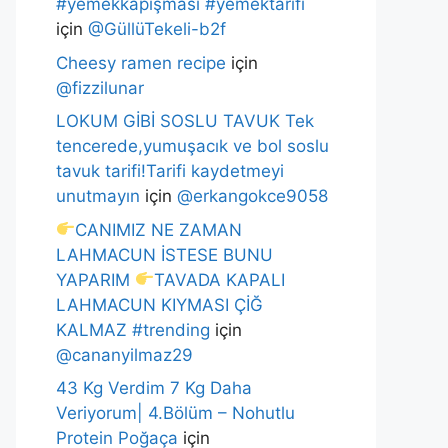
#yemekkapışması #yemektarifi
için
@GüllüTekeli-b2f
Cheesy ramen recipe
için
@fizzilunar
LOKUM GİBİ SOSLU TAVUK Tek
tencerede,yumuşacık ve bol soslu
tavuk tarifi!Tarifi kaydetmeyi
unutmayın
için
@erkangokce9058
CANIMIZ NE ZAMAN
LAHMACUN İSTESE BUNU
YAPARIM
TAVADA KAPALI
LAHMACUN KIYMASI ÇİĞ
KALMAZ #trending
için
@cananyilmaz29
43 Kg Verdim 7 Kg Daha
Veriyorum| 4.Bölüm – Nohutlu
Protein Poğaça
için