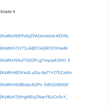
tivate it
bnG82KsWcH6tPFdhjZPADomkhdr4EDNL
nG82KsWcH72r73J48D7xIiQR1SYmIwM
bnG82KsWcH5AuTSGOFLgYviyua63HO-5
bnG82KsWcH6DVwdLuDq-Xp71x27EZaXm
bnG82KsWcH6dBbIpnADPx-2i8VjOQNGK
nG82KsWcH7jHhgNRiyGNwYlExCn5xY_