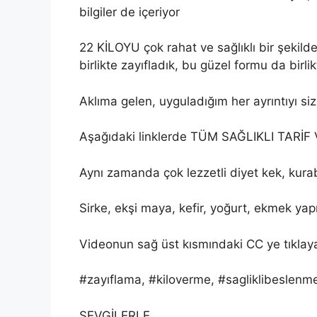
bilgiler de içeriyor
22 KİLOYU çok rahat ve sağlıklı bir şekild
birlikte zayıfladık, bu güzel formu da birli
Aklıma gelen, uyguladığım her ayrıntıyı si
Aşağıdaki linklerde TÜM SAĞLIKLI TARİ
Aynı zamanda çok lezzetli diyet kek, kura
Sirke, ekşi maya, kefir, yoğurt, ekmek yapıl
Videonun sağ üst kısmındaki CC ye tıklayar
#zayıflama, #kiloverme, #sagliklibeslenme,
SEVGİLERLE