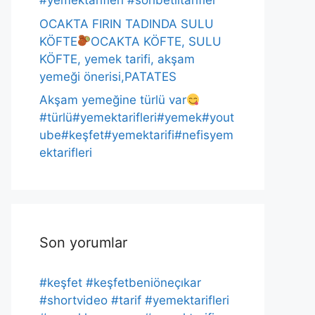
#yemektarifleri #sohbetlitarifler
OCAKTA FIRIN TADINDA SULU
KÖFTE
OCAKTA KÖFTE, SULU
KÖFTE, yemek tarifi, akşam
yemeği önerisi,PATATES
Akşam yemeğine türlü var
#türlü#yemektarifleri#yemek#yout
ube#keşfet#yemektarifi#nefisyem
ektarifleri
Son yorumlar
#keşfet #keşfetbeniöneçıkar
#shortvideo #tarif #yemektarifleri