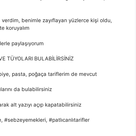
e verdim, benimle zayıflayan yüzlerce kişi oldu,
kte koruyalım
zlerle paylaşıyorum
F VE TÜYOLARI BULABİLİRSİNİZ
biye, pasta, poğaça tariflerim de mevcut
arını da bulabilirsiniz
ak alt yazıyı açıp kapatabilirsiniz
 #sebzeyemekleri, #patlıcanlıtarifler