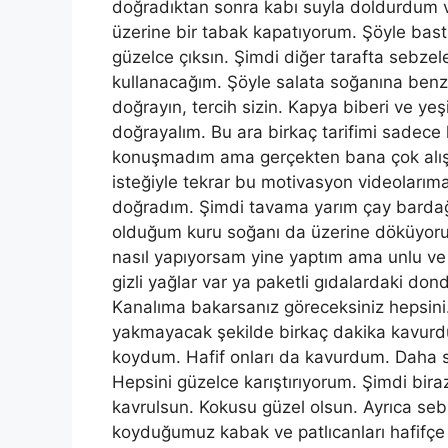
doğradıktan sonra kabı suyla doldurdum ve 
üzerine bir tabak kapatıyorum. Şöyle bastır
güzelce çıksın. Şimdi diğer tarafta sebze
kullanacağım. Şöyle salata soğanına benz
doğrayın, tercih sizin. Kapya biberi ve yeşi
doğrayalım. Bu ara birkaç tarifimi sadece
konuşmadım ama gerçekten bana çok alışkın
isteğiyle tekrar bu motivasyon videoları
doğradım. Şimdi tavama yarım çay bardağ
olduğum kuru soğanı da üzerine döküyoru
nasıl yapıyorsam yine yaptım ama unlu v
gizli yağlar var ya paketli gıdalardaki do
Kanalıma bakarsanız göreceksiniz hepsini.
yakmayacak şekilde birkaç dakika kavurdu
koydum. Hafif onları da kavurdum. Daha so
Hepsini güzelce karıştırıyorum. Şimdi bira
kavrulsun. Kokusu güzel olsun. Ayrıca se
koyduğumuz kabak ve patlıcanları hafifçe 