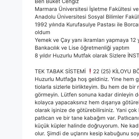
Ben Buket Cengiz
Marmara Üniversitesi İşletme Fakültesi v
Anadolu Üniversitesi Sosyal Bilimler Fak
1992 yılında Kurufasulye Pastası ile Borca
oldum
Yemek ve Çay yanı ikramları yapmaya 12
Bankacılık ve Lise öğretmenliği yaptım
8 yıldır Huzurlu Mutfak olarak Sizlere İ
TEK TABAK SİSTEMİ
22 (25) KİLOYU 
Huzurlu Mutfağa hoş geldiniz. Yine hem g
tiolarla sizlerle birlikteyim. Bu hem de b
görmeyin. Lütfen sonuna kadar dinleyin d
kolayca yapacaksınız hem dışarıya götüreb
olarak işinize de götürebilirsiniz. Yani çok 
patlıcan ve bir tane kabağım var. Patlıcan
küçük küpler halinde doğruyorum. Ne kadar
olur. Şimdi de uçlarını kesip kabuğunu s