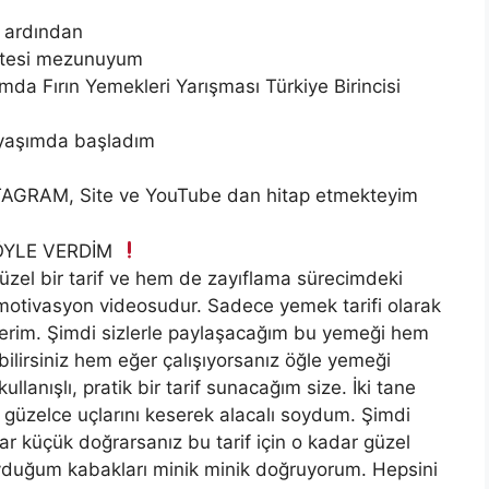
e ardından
ültesi mezunuyum
mda Fırın Yemekleri Yarışması Türkiye Birincisi
 yaşımda başladım
NSTAGRAM, Site ve YouTube dan hitap etmekteyim
BÖYLE VERDİM
üzel bir tarif ve hem de zayıflama sürecimdeki
ir motivasyon videosudur. Sadece yemek tarifi olarak
erim. Şimdi sizlerle paylaşacağım bu yemeği hem
ilirsiniz hem eğer çalışıyorsanız öğle yemeği
kullanışlı, pratik bir tarif sunacağım size. İki tane
ı güzelce uçlarını keserek alacalı soydum. Şimdi
 küçük doğrarsanız bu tarif için o kadar güzel
oyduğum kabakları minik minik doğruyorum. Hepsini