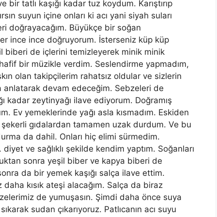
bir tatlı kaşığı kadar tuz koydum. Karıştırıp
sın suyun içine onları ki acı yani siyah suları
leri doğrayacağım. Büyükçe bir soğan
er ince ince doğruyorum. İsterseniz küp küp
l biberi de içlerini temizleyerek minik minik
 hafif bir müzikle verdim. Seslendirme yapmadım,
 olan takipçilerim rahatsız oldular ve sizlerin
ma anlatarak devam edeceğim. Sebzeleri de
ı kadar zeytinyağı ilave ediyorum. Doğramış
m. Ev yemeklerinde yağı asla kısmadım. Eskiden
e şekerli gıdalardan tamamen uzak durdum. Ve bu
ndurma da dahil. Onları hiç elimi sürmedim.
 diyet ve sağlıklı şekilde kendim yaptım. Soğanları
ktan sonra yeşil biber ve kapya biberi de
nra da bir yemek kaşığı salça ilave ettim.
z daha kısık ateşi alacağım. Salça da biraz
bzelerimiz de yumuşasın. Şimdi daha önce suya
sıkarak sudan çıkarıyoruz. Patlıcanın acı suyu