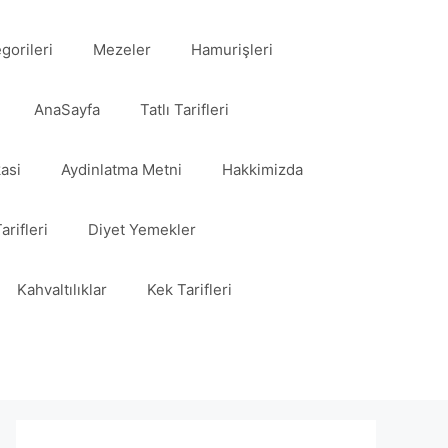
egorileri
Mezeler
Hamurişleri
AnaSayfa
Tatlı Tarifleri
kasi
Aydinlatma Metni
Hakkimizda
arifleri
Diyet Yemekler
Kahvaltılıklar
Kek Tarifleri