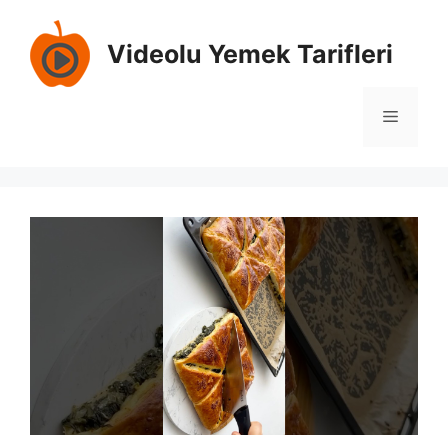
İçeriğe
atla
Videolu Yemek Tarifleri
Menü