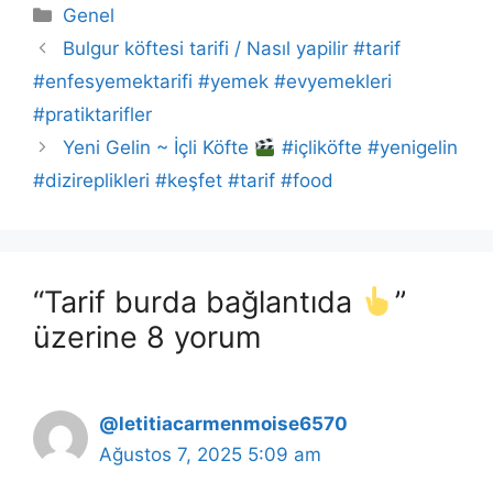
Kategoriler
Genel
Bulgur köftesi tarifi / Nasıl yapilir #tarif
#enfesyemektarifi #yemek #evyemekleri
#pratiktarifler
Yeni Gelin ~ İçli Köfte
#içliköfte #yenigelin
#dizireplikleri #keşfet #tarif #food
“Tarif burda bağlantıda
”
üzerine 8 yorum
@letitiacarmenmoise6570
Ağustos 7, 2025 5:09 am