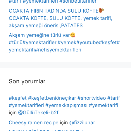
#tarif #yemektarifleri #sohbetlitarifler
OCAKTA FIRIN TADINDA SULU KÖFTE
OCAKTA KÖFTE, SULU KÖFTE, yemek tarifi,
akşam yemeği önerisi,PATATES
Akşam yemeğine türlü var
#türlü#yemektarifleri#yemek#youtube#keşfet#
yemektarifi#nefisyemektarifleri
Son yorumlar
#keşfet #keşfetbeniöneçıkar #shortvideo #tarif
#yemektarifleri #yemekkapışması #yemektarifi
için
@GüllüTekeli-b2f
Cheesy ramen recipe
için
@fizzilunar