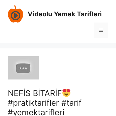
İçeriğe
atla
Videolu Yemek Tarifleri
Menü
NEFİS BİTARİF
#pratiktarifler #tarif
#yemektarifleri