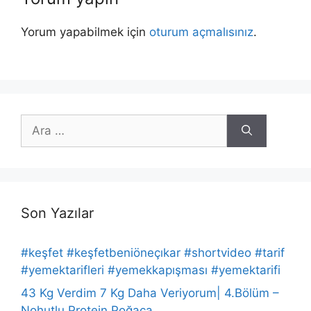
Yorum yapabilmek için
oturum açmalısınız
.
için
ara
Son Yazılar
#keşfet #keşfetbeniöneçıkar #shortvideo #tarif
#yemektarifleri #yemekkapışması #yemektarifi
43 Kg Verdim 7 Kg Daha Veriyorum| 4.Bölüm –
Nohutlu Protein Poğaça