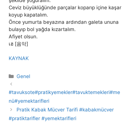
şekilde yoğuralım.
Ceviz büyüklüğünde parçalar koparıp içine kaşar
koyup kapatalım.
Önce yumurta beyazına ardından galeta ununa
bulayıp bol yağda kızartalım.
Afiyet olsun.
เฮ [음악]
KAYNAK
Kategoriler
Genel
#tavuksote#pratikyemekler#tavuktemekleri#me
nü#yemektarifleri
Pratik Kabak Mücver Tarifi #kabakmücver
#pratiktarifler #yemektarifleri