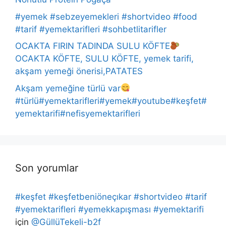
#yemek #sebzeyemekleri #shortvideo #food
#tarif #yemektarifleri #sohbetlitarifler
OCAKTA FIRIN TADINDA SULU KÖFTE
OCAKTA KÖFTE, SULU KÖFTE, yemek tarifi,
akşam yemeği önerisi,PATATES
Akşam yemeğine türlü var
#türlü#yemektarifleri#yemek#youtube#keşfet#
yemektarifi#nefisyemektarifleri
Son yorumlar
#keşfet #keşfetbeniöneçıkar #shortvideo #tarif
#yemektarifleri #yemekkapışması #yemektarifi
için
@GüllüTekeli-b2f