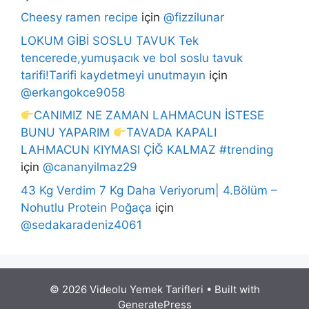
Cheesy ramen recipe
için
@fizzilunar
LOKUM GİBİ SOSLU TAVUK Tek
tencerede,yumuşacık ve bol soslu tavuk
tarifi!Tarifi kaydetmeyi unutmayın
için
@erkangokce9058
CANIMIZ NE ZAMAN LAHMACUN İSTESE
BUNU YAPARIM
TAVADA KAPALI
LAHMACUN KIYMASI ÇİĞ KALMAZ #trending
için
@cananyilmaz29
43 Kg Verdim 7 Kg Daha Veriyorum| 4.Bölüm –
Nohutlu Protein Poğaça
için
@sedakaradeniz4061
© 2026 Videolu Yemek Tarifleri
• Built with
GeneratePress