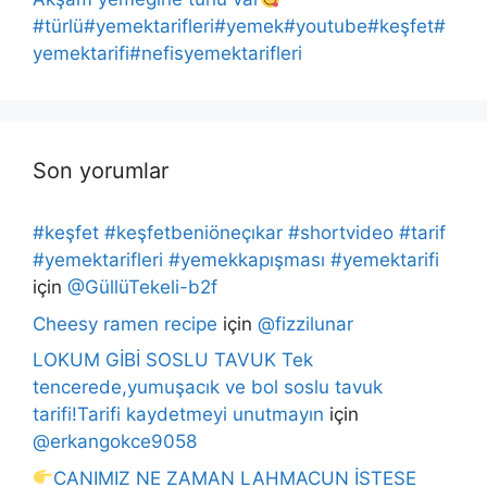
#türlü#yemektarifleri#yemek#youtube#keşfet#
yemektarifi#nefisyemektarifleri
Son yorumlar
#keşfet #keşfetbeniöneçıkar #shortvideo #tarif
#yemektarifleri #yemekkapışması #yemektarifi
için
@GüllüTekeli-b2f
Cheesy ramen recipe
için
@fizzilunar
LOKUM GİBİ SOSLU TAVUK Tek
tencerede,yumuşacık ve bol soslu tavuk
tarifi!Tarifi kaydetmeyi unutmayın
için
@erkangokce9058
CANIMIZ NE ZAMAN LAHMACUN İSTESE