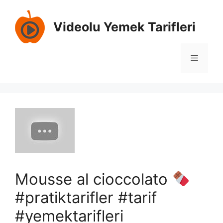
İçeriğe
atla
Videolu Yemek Tarifleri
Menü
Mousse al cioccolato
#pratiktarifler #tarif
#yemektarifleri