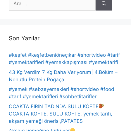
için
ara
Son Yazılar
#keşfet #keşfetbeniöneçıkar #shortvideo #tarif
#yemektarifleri #yemekkapışması #yemektarifi
43 Kg Verdim 7 Kg Daha Veriyorum| 4.Bölüm –
Nohutlu Protein Poğaça
#yemek #sebzeyemekleri #shortvideo #food
#tarif #yemektarifleri #sohbetlitarifler
OCAKTA FIRIN TADINDA SULU KÖFTE
OCAKTA KÖFTE, SULU KÖFTE, yemek tarifi,
akşam yemeği önerisi,PATATES
Akşam yemeğine türlü var