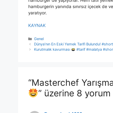
hamburger de yapıyorlar. Hem tatlı yemekçi
hamburgerin yanında sınırsız içecek de ver
yaratıyor.
KAYNAK
Kategoriler
Genel
Dünya’nın En Eski Yemek Tarifi Bulundu! #shor
Kurutmalık kavurması
#tarif #malatya #shor
“Masterchef Yarışma
” üzerine 8 yorum