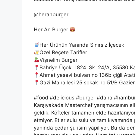
@heranburger
Her An Burger
Her Ürünün Yanında Sınırsız İçecek
Özel Reçete Tarifler
Vişnelim Burger
Bahriye Üçok, 1824. Sk. 24/A, 35580 Ka
Ahmet yesevi bulvarı no 136b çiğli Atat
Gazi Mahallesi 25 sokak no 51/B Gazie
#food #delicious #burger #dana #hambu
Karşıyakada Masterchef yarışmacısının el
geldik. Köfteler tamamen elde hazırlanıyo
etmiyor. Etler sulu sulu ve tam kıvamında 
yanında çedar şu ısım yapılıyor. Bu da dene