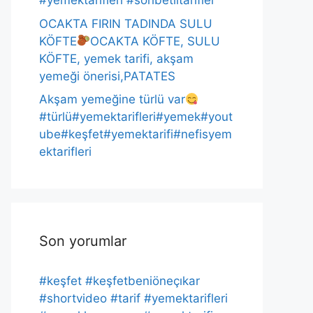
#yemektarifleri #sohbetlitarifler
OCAKTA FIRIN TADINDA SULU
KÖFTE
OCAKTA KÖFTE, SULU
KÖFTE, yemek tarifi, akşam
yemeği önerisi,PATATES
Akşam yemeğine türlü var
#türlü#yemektarifleri#yemek#yout
ube#keşfet#yemektarifi#nefisyem
ektarifleri
Son yorumlar
#keşfet #keşfetbeniöneçıkar
#shortvideo #tarif #yemektarifleri