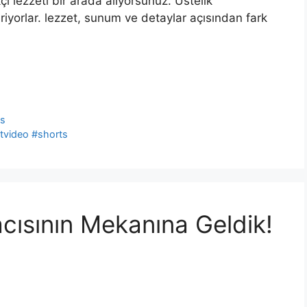
 lezzeti bir arada alıyorsunuz. Üstelik
iyorlar. lezzet, sunum ve detaylar açısından fark
ts
tvideo #shorts
cısının Mekanına Geldik!