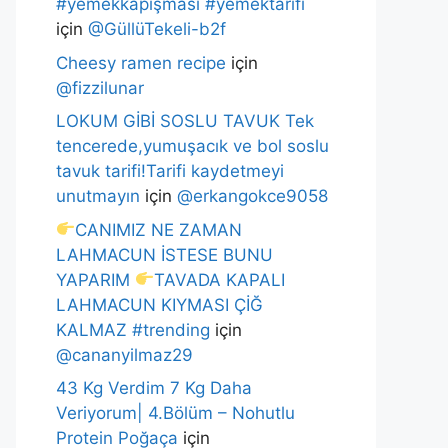
#yemekkapışması #yemektarifi
için
@GüllüTekeli-b2f
Cheesy ramen recipe
için
@fizzilunar
LOKUM GİBİ SOSLU TAVUK Tek
tencerede,yumuşacık ve bol soslu
tavuk tarifi!Tarifi kaydetmeyi
unutmayın
için
@erkangokce9058
CANIMIZ NE ZAMAN
LAHMACUN İSTESE BUNU
YAPARIM
TAVADA KAPALI
LAHMACUN KIYMASI ÇİĞ
KALMAZ #trending
için
@cananyilmaz29
43 Kg Verdim 7 Kg Daha
Veriyorum| 4.Bölüm – Nohutlu
Protein Poğaça
için