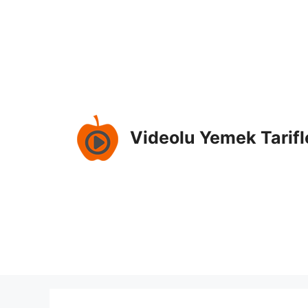
İçeriğe
atla
Videolu Yemek Tarifl