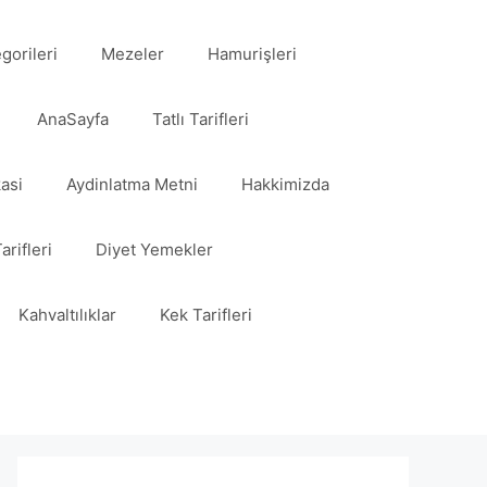
egorileri
Mezeler
Hamurişleri
AnaSayfa
Tatlı Tarifleri
kasi
Aydinlatma Metni
Hakkimizda
arifleri
Diyet Yemekler
Kahvaltılıklar
Kek Tarifleri