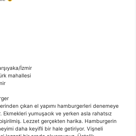
rşıyaka/İzmir
ürk mahallesi
mir
rger
lerinden çıkan el yapımı hamburgerleri denemeye
r. Ekmekleri yumuşacık ve yerken asla rahatsız
pişirilmiş. Lezzet gerçekten harika. Hamburgerin
yimi daha keyifli bir hale getiriyor. Vişneli