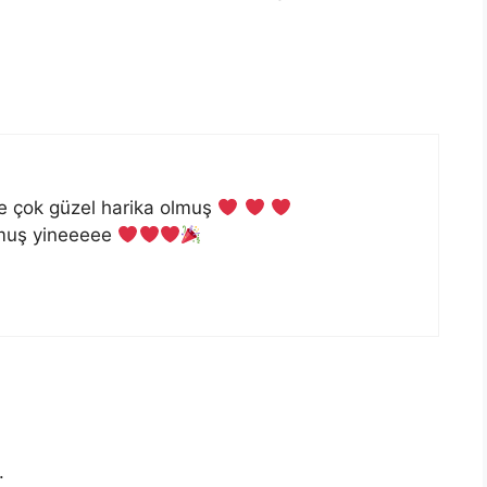
e çok güzel harika olmuş
muş yineeeee
.