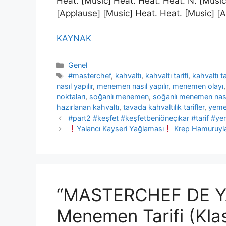
Heat. [Music] Heat. Heat. Heat. N. [Music
[Applause] [Music] Heat. Heat. [Music] [
KAYNAK
Kategoriler
Genel
Etiketler
#masterchef
,
kahvaltı
,
kahvaltı tarifi
,
kahvaltı ta
nasıl yapılır
,
menemen nasıl yapılır
,
menemen olayı
noktaları
,
soğanlı menemen
,
soğanlı menemen nasıl
hazırlanan kahvaltı
,
tavada kahvaltılık tarifler
,
yemek
#part2 #keşfet #keşfetbeniöneçıkar #tarif #
Yalancı Kayseri Yağlaması
Krep Hamuruyla 
“MASTERCHEF DE 
Menemen Tarifi (Klas