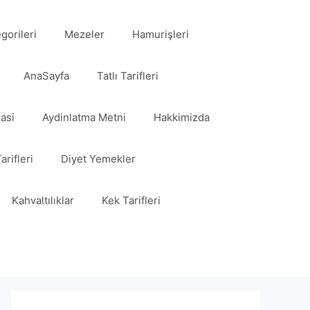
egorileri
Mezeler
Hamurişleri
AnaSayfa
Tatlı Tarifleri
kasi
Aydinlatma Metni
Hakkimizda
arifleri
Diyet Yemekler
Kahvaltılıklar
Kek Tarifleri