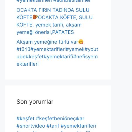
#yemektarifleri #sohbetlitarifler
OCAKTA FIRIN TADINDA SULU
KÖFTE
OCAKTA KÖFTE, SULU
KÖFTE, yemek tarifi, akşam
yemeği önerisi,PATATES
Akşam yemeğine türlü var
#türlü#yemektarifleri#yemek#yout
ube#keşfet#yemektarifi#nefisyem
ektarifleri
Son yorumlar
#keşfet #keşfetbeniöneçıkar
#shortvideo #tarif #yemektarifleri