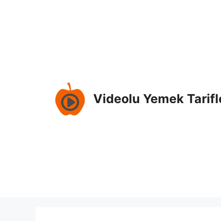
İçeriğe
atla
Videolu Yemek Tarifl