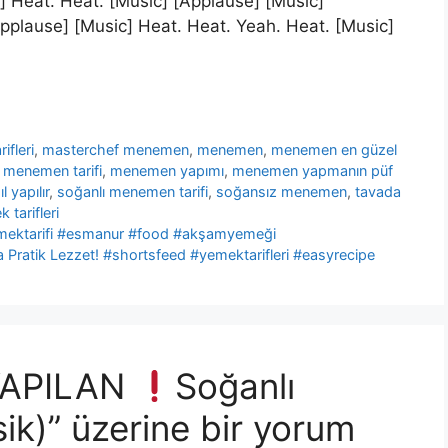
] Heat. Heat. [Music] [Applause] [Music]
Applause] [Music] Heat. Heat. Yeah. Heat. [Music]
rifleri
,
masterchef menemen
,
menemen
,
menemen en güzel
,
menemen tarifi
,
menemen yapımı
,
menemen yapmanın püf
 yapılır
,
soğanlı menemen tarifi
,
soğansız menemen
,
tavada
 tarifleri
yemektarifi #esmanur #food #akşamyemeği
Pratik Lezzet! #shortsfeed #yemektarifleri #easyrecipe
YAPILAN
Soğanlı
ik)” üzerine bir yorum