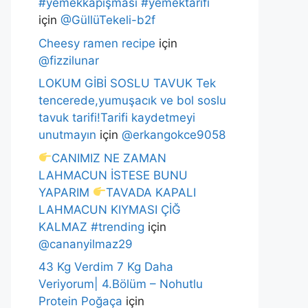
#yemekkapışması #yemektarifi
için
@GüllüTekeli-b2f
Cheesy ramen recipe
için
@fizzilunar
LOKUM GİBİ SOSLU TAVUK Tek
tencerede,yumuşacık ve bol soslu
tavuk tarifi!Tarifi kaydetmeyi
unutmayın
için
@erkangokce9058
CANIMIZ NE ZAMAN
LAHMACUN İSTESE BUNU
YAPARIM
TAVADA KAPALI
LAHMACUN KIYMASI ÇİĞ
KALMAZ #trending
için
@cananyilmaz29
43 Kg Verdim 7 Kg Daha
Veriyorum| 4.Bölüm – Nohutlu
Protein Poğaça
için