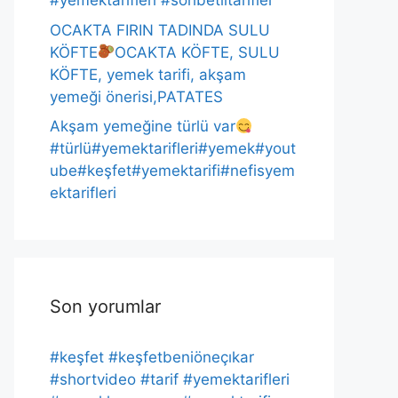
#yemektarifleri #sohbetlitarifler
OCAKTA FIRIN TADINDA SULU
KÖFTE
OCAKTA KÖFTE, SULU
KÖFTE, yemek tarifi, akşam
yemeği önerisi,PATATES
Akşam yemeğine türlü var
#türlü#yemektarifleri#yemek#yout
ube#keşfet#yemektarifi#nefisyem
ektarifleri
Son yorumlar
#keşfet #keşfetbeniöneçıkar
#shortvideo #tarif #yemektarifleri