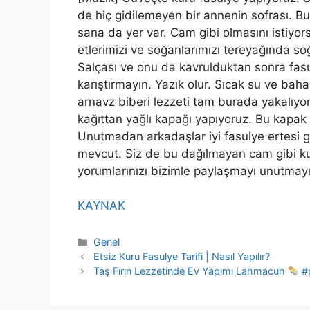
de hiç gidilemeyen bir annenin sofrası. Bu
sana da yer var. Cam gibi olmasını istiyo
etlerimizi ve soğanlarımızı tereyağında so
Salçası ve onu da kavrulduktan sonra fasul
karıştırmayın. Yazık olur. Sıcak su ve bah
arnavz biberi lezzeti tam burada yakalıyo
kağıttan yağlı kapağı yapıyoruz. Bu kapak
Unutmadan arkadaşlar iyi fasulye ertesi g
mevcut. Siz de bu dağılmayan cam gibi kur
yorumlarınızı bizimle paylaşmayı unutmay
KAYNAK
Categories
Genel
Etsiz Kuru Fasulye Tarifi | Nasıl Yapılır?
Taş Fırın Lezzetinde Ev Yapımı Lahmacun
#p