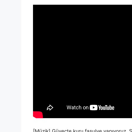
[Müzik] Güveçte kuru fasulye yapıyoruz.