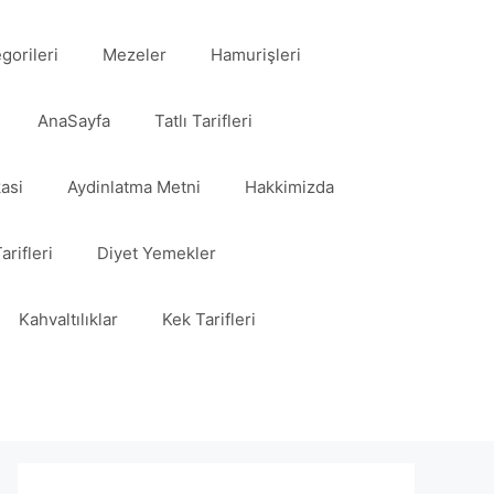
egorileri
Mezeler
Hamurişleri
AnaSayfa
Tatlı Tarifleri
kasi
Aydinlatma Metni
Hakkimizda
arifleri
Diyet Yemekler
Kahvaltılıklar
Kek Tarifleri