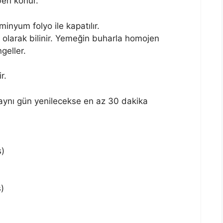
eri konur.
inyum folyo ile kapatılır.
 olarak bilinir. Yemeğin buharla homojen
geller.
r.
r aynı gün yenilecekse en az 30 dakika
ş)
)