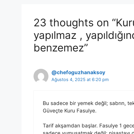
23 thoughts on “Kur
yapılmaz , yapıldığı
benzemez”
@chefoguzhanaksoy
Ağustos 4, 2025 at 6:20 pm
Bu sadece bir yemek değil; sabrın, tek
Güveçte Kuru Fasulye.
Tarif akşamdan başlar. Fasulye 1 gece
sadece yumuşatmak değil; nişastayı dı