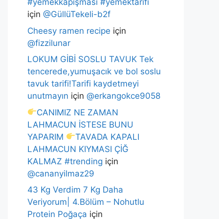
#yemekkapışması #yemektarifi
için
@GüllüTekeli-b2f
Cheesy ramen recipe
için
@fizzilunar
LOKUM GİBİ SOSLU TAVUK Tek
tencerede,yumuşacık ve bol soslu
tavuk tarifi!Tarifi kaydetmeyi
unutmayın
için
@erkangokce9058
CANIMIZ NE ZAMAN
LAHMACUN İSTESE BUNU
YAPARIM
TAVADA KAPALI
LAHMACUN KIYMASI ÇİĞ
KALMAZ #trending
için
@cananyilmaz29
43 Kg Verdim 7 Kg Daha
Veriyorum| 4.Bölüm – Nohutlu
Protein Poğaça
için