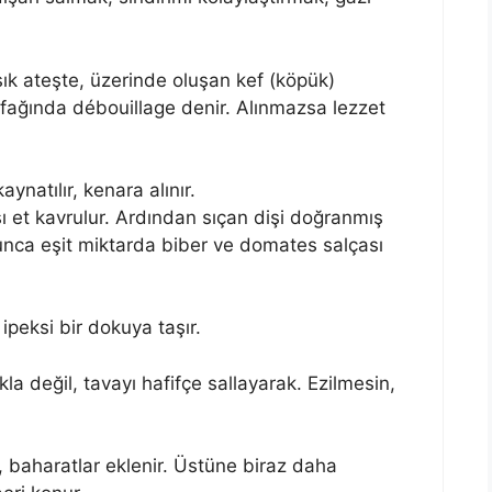
ık ateşte, üzerinde oluşan kef (köpük)
utfağında débouillage denir. Alınmazsa lezzet
ynatılır, kenara alınır.
ı et kavrulur. Ardından sıçan dişi doğranmış
unca eşit miktarda biber ve domates salçası
ipeksi bir dokuya taşır.
a değil, tavayı hafifçe sallayarak. Ezilmesin,
r, baharatlar eklenir. Üstüne biraz daha