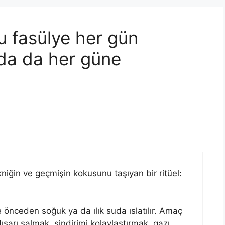
u fasülye her gün
nda da her güne
niğin ve geçmişin kokusunu taşıyan bir ritüel:
 önceden soğuk ya da ılık suda ıslatılır. Amaç
şarı salmak, sindirimi kolaylaştırmak, gazı