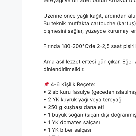
tereyağı ve bir adet bütün Arnavut bib
Üzerine önce yağlı kağıt, ardından alüm
Bu teknik mutfakta cartouche (kartuş)
pişmesini sağlar, yüzeyde kurumayı en
Fırında 180-200°C’de 2-2,5 saat pişirili
Ama asıl lezzet ertesi gün çıkar. Eğe
dinlendirilmelidir.
4-6 Kişilik Reçete:
• 2 sb kuru fasulye (geceden ıslatılmı
• 2 YK kuyruk yağı veya tereyağı
• 250 g kuşbaşı dana eti
• 1 büyük soğan (sıçan dişi doğranmış
• 1 YK domates salçası
• 1 YK biber salçası