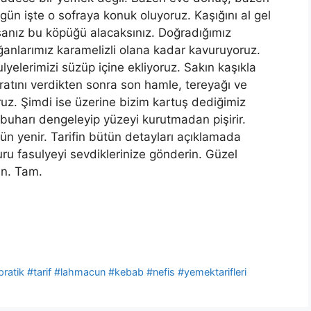
gün işte o sofraya konuk oluyoruz. Kaşığını al gel
rsanız bu köpüğü alacaksınız. Doğradığımız
ğanlarımız karamelizli olana kadar kavuruyoruz.
yelerimizi süzüp içine ekliyoruz. Sakın kaşıkla
aratını verdikten sonra son hamle, tereyağı ve
ruz. Şimdi ise üzerine bizim kartuş dediğimiz
 buharı dengeleyip yüzeyi kurutmadan pişirir.
ün yenir. Tarifin bütün detayları açıklamada
u fasulyeyi sevdiklerinize gönderin. Güzel
ın. Tam.
ratik #tarif #lahmacun #kebab #nefis #yemektarifleri