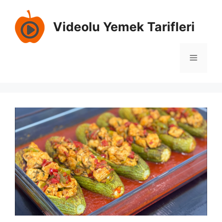
İçeriğe
atla
Videolu Yemek Tarifleri
Menü