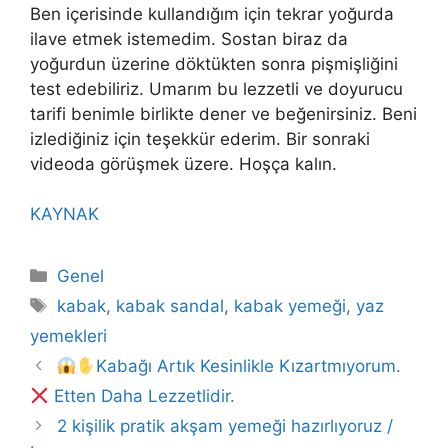
Ben içerisinde kullandığım için tekrar yoğurda
ilave etmek istemedim. Sostan biraz da
yoğurdun üzerine döktükten sonra pişmişliğini
test edebiliriz. Umarım bu lezzetli ve doyurucu
tarifi benimle birlikte dener ve beğenirsiniz. Beni
izlediğiniz için teşekkür ederim. Bir sonraki
videoda görüşmek üzere. Hoşça kalın.
KAYNAK
Kategoriler
Genel
Etiketler
kabak
,
kabak sandal
,
kabak yemeği
,
yaz
yemekleri
Kabağı Artık Kesinlikle Kızartmıyorum.
Etten Daha Lezzetlidir.
2 kişilik pratik akşam yemeği hazırlıyoruz /