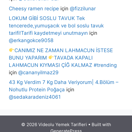
Cheesy ramen recipe
için
@fizzilunar
LOKUM GİBİ SOSLU TAVUK Tek
tencerede,yumuşacık ve bol soslu tavuk
tarifi!Tarifi kaydetmeyi unutmayın
için
@erkangokce9058
CANIMIZ NE ZAMAN LAHMACUN İSTESE
BUNU YAPARIM
TAVADA KAPALI
LAHMACUN KIYMASI ÇİĞ KALMAZ #trending
için
@cananyilmaz29
43 Kg Verdim 7 Kg Daha Veriyorum| 4.Bölüm –
Nohutlu Protein Poğaça
için
@sedakaradeniz4061
© 2026 Videolu Yemek Tarifleri
• Built with
GeneratePress