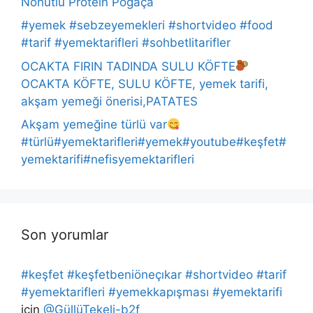
Nohutlu Protein Poğaça
#yemek #sebzeyemekleri #shortvideo #food
#tarif #yemektarifleri #sohbetlitarifler
OCAKTA FIRIN TADINDA SULU KÖFTE
OCAKTA KÖFTE, SULU KÖFTE, yemek tarifi,
akşam yemeği önerisi,PATATES
Akşam yemeğine türlü var
#türlü#yemektarifleri#yemek#youtube#keşfet#
yemektarifi#nefisyemektarifleri
Son yorumlar
#keşfet #keşfetbeniöneçıkar #shortvideo #tarif
#yemektarifleri #yemekkapışması #yemektarifi
için
@GüllüTekeli-b2f