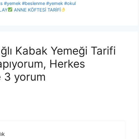
ts #yemek #beslenme #yemek #okul
LAY
ANNE KÖFTESİ TARİFİ
ağlı Kabak Yemeği Tarifi
Yapıyorum, Herkes
e 3 yorum
ık