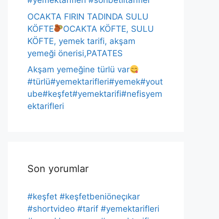
#yemektarifleri #sohbetlitarifler
OCAKTA FIRIN TADINDA SULU
KÖFTE
OCAKTA KÖFTE, SULU
KÖFTE, yemek tarifi, akşam
yemeği önerisi,PATATES
Akşam yemeğine türlü var
#türlü#yemektarifleri#yemek#yout
ube#keşfet#yemektarifi#nefisyem
ektarifleri
Son yorumlar
#keşfet #keşfetbeniöneçıkar
#shortvideo #tarif #yemektarifleri