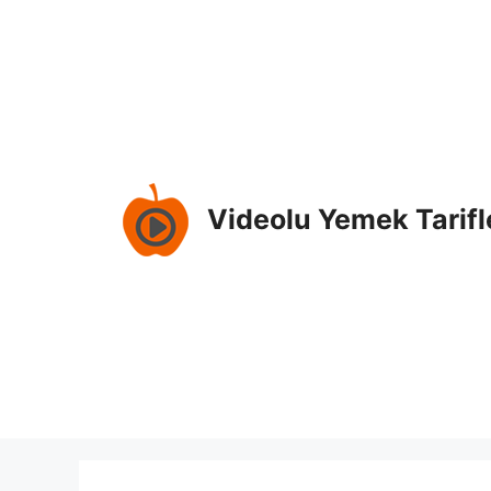
İçeriğe
atla
Videolu Yemek Tarifl