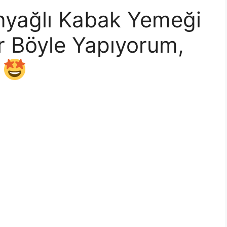
inyağlı Kabak Yemeği
ır Böyle Yapıyorum,
!