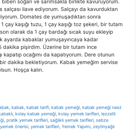
 biberi soğan ve sarımsakla birlikte kavuruyorum.
es salçası ilave ediyorum. Salçayı da kavurduktan
kliyorum. Domates de yumuşadıktan sonra
 çay kaşığı tuzu, 1 çay kaşığı toz şekeri, bir tutam
, son olarak da 1 çay bardağı sıcak suyu ekleyip
ısık ayarda kabaklar yumuşayıncaya kadar
5 dakika pişirdim. Üzerine bir tutam ince
ı kapatıp ocağımı da kapatıyorum. Dere otunun
 bir dakika bekletiyorum. Kabak yemeğim servise
olsun. Hoşça kalın.
abak
,
kabak
,
kabak tarifi
,
kabak yemeği
,
kabak yemeği nasıl
kabaklı
,
kolay kabak yemeği
,
kolay yemek tarifleri
,
lezzetli
ği
,
pratik yemek tarifleri
,
sağlıklı yemek tarifleri
,
sebze
yemek önerisi
,
yemek tarifleri
,
Yemek Yapımı
,
zeytinyağlı