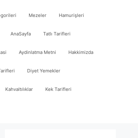
egorileri
Mezeler
Hamurişleri
AnaSayfa
Tatlı Tarifleri
kasi
Aydinlatma Metni
Hakkimizda
arifleri
Diyet Yemekler
Kahvaltılıklar
Kek Tarifleri