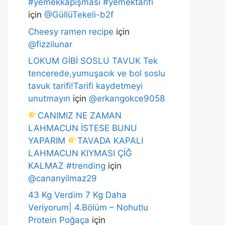
#yemekkapışması #yemektarifi
için
@GüllüTekeli-b2f
Cheesy ramen recipe
için
@fizzilunar
LOKUM GİBİ SOSLU TAVUK Tek
tencerede,yumuşacık ve bol soslu
tavuk tarifi!Tarifi kaydetmeyi
unutmayın
için
@erkangokce9058
CANIMIZ NE ZAMAN
LAHMACUN İSTESE BUNU
YAPARIM
TAVADA KAPALI
LAHMACUN KIYMASI ÇİĞ
KALMAZ #trending
için
@cananyilmaz29
43 Kg Verdim 7 Kg Daha
Veriyorum| 4.Bölüm – Nohutlu
Protein Poğaça
için