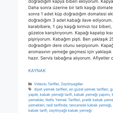
doğradığım kapya biberi ekliyorum. Kapya
Daha sonra üzerine bir tatlı kaşığı domat
sonra 1 adet küp doğradığım domatesi e
doğradığım 3 adet kabağı ilave ediyorum. 1
karabibere, 1 çay kaşığı kırmızı toz biberi
güzelce karıştırıyorum. Kapağı kapatıp k
pişiriyorum. Kabağım pişti. Ben yaklaşık 2
doğradığım dere otunu serpiyorum. Kapağ
aromasının yemeğe geçmesi için yaklaşık
hazır. Servis tabağına alıyorum. Afiyetler 
KAYNAK
Kategoriler
Videolu Tarifler
,
Zeytinyaglilar
Etiketler
diyet yemek tarifleri
,
en güzel yemek tarifleri
,
g
yapılır
,
kabak yemeği tarifi
,
kabak yemeği yapımı
,
yemekler
,
Nefis Yemek Tarifleri
,
pratik kabak yeme
yemekleri
,
tadi tarifinde
,
tencerede kabak yemeği
,
kabak tarifi
,
zeytinyağlı kabak yemeği