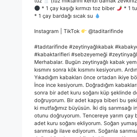
tuz
(tuz miktarını kendi damak zevkinize
* 1 çay kaşığı kırmızı toz biber
* 1 t
* 1 çay bardağı sıcak su
Instagram | TikTok
@taditarifinde
#tadıtarifinde #zeytinyağlıkabak #kaba
#kabaktarifleri #sebzeyemeği #zeytinyağl
Merhabalar. Bugün zeytinyağlı kabak yeme
kısmını sonra kök kısmını kesiyorum. Ardın
Yıkadığım kabakları önce ortadan ikiye b
İnce ince kesiyorum. Doğradığım kabaklar
sonra bir adet kuru soğanı küp şeklinde 
doğruyorum. Bir adet kapya biberi bu şek
ki mutfağımız büyüsün. İki diş sarımsağı 
otunu doğruyorum. Tencereye yarım çay bar
adet kuru soğanı ekliyorum. Soğan yumaşa
sarımsağı ilave ediyorum. Soğanla sarıms