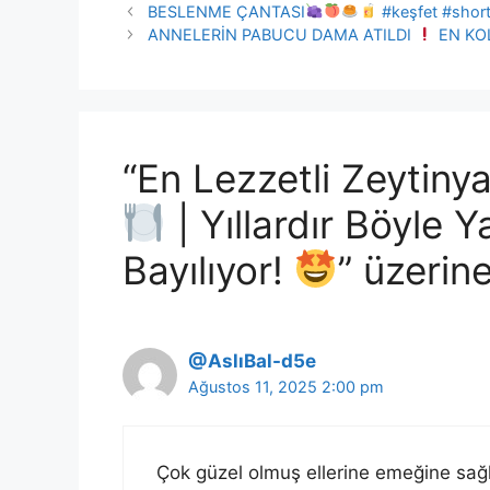
BESLENME ÇANTASI
#keşfet #shor
ANNELERİN PABUCU DAMA ATILDI
EN KO
“En Lezzetli Zeytiny
| Yıllardır Böyle 
Bayılıyor!
” üzerin
@AslıBal-d5e
Ağustos 11, 2025 2:00 pm
Çok güzel olmuş ellerine emeğine sağl