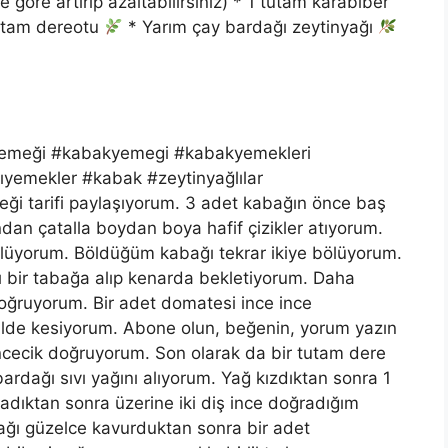
 göre artırıp azaltabilirsiniz) * 1 tutam karabiber
utam dereotu
* Yarım çay bardağı zeytinyağı
kyemeği #kabakyemegi #kabakyemekleri
ıyemekler #kabak #zeytinyağlılar
ği tarifi paylaşıyorum. 3 adet kabağın önce baş
dan çatalla boydan boya hafif çizikler atıyorum.
ölüyorum. Böldüğüm kabağı tekrar ikiye bölüyorum.
ı bir tabağa alıp kenarda bekletiyorum. Daha
doğruyorum. Bir adet domatesi ince ince
ilde kesiyorum. Abone olun, beğenin, yorum yazın
incecik doğruyorum. Son olarak da bir tutam dere
dağı sıvı yağını alıyorum. Yağ kızdıktan sonra 1
dıktan sonra üzerine iki diş ince doğradığım
ağı güzelce kavurduktan sonra bir adet