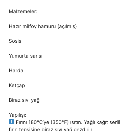
Malzemeler:
Hazır milföy hamuru (açılmış)
Sosis
Yumurta sarısı
Hardal
Ketçap
Biraz sıvı yağ
Yapılışı:
Fırını 180°C’ye (350°F) ısıtın. Yağlı kağıt serili
fırın tepsisine biraz sıvı yağ gezdirin.