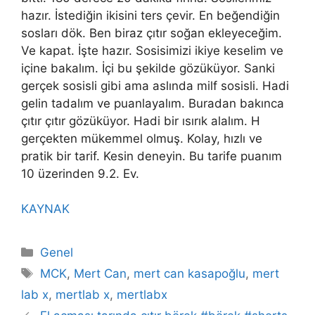
hazır. İstediğin ikisini ters çevir. En beğendiğin
sosları dök. Ben biraz çıtır soğan ekleyeceğim.
Ve kapat. İşte hazır. Sosisimizi ikiye keselim ve
içine bakalım. İçi bu şekilde gözüküyor. Sanki
gerçek sosisli gibi ama aslında milf sosisli. Hadi
gelin tadalım ve puanlayalım. Buradan bakınca
çıtır çıtır gözüküyor. Hadi bir ısırık alalım. H
gerçekten mükemmel olmuş. Kolay, hızlı ve
pratik bir tarif. Kesin deneyin. Bu tarife puanım
10 üzerinden 9.2. Ev.
KAYNAK
Categories
Genel
Tags
MCK
,
Mert Can
,
mert can kasapoğlu
,
mert
lab x
,
mertlab x
,
mertlabx