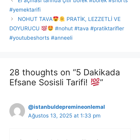
El açması tarında çıtır börek #börek #shorts
#yemektarifi
NOHUT TAVA
PRATİK, LEZZETLİ VE
DOYURUCU
#nohut #tava #pratiktarifler
#youtubeshorts #anneeli
28 thoughts on “5 Dakikada
Efsane Sosisli Tarifi!
”
@istanbuldepremineonlemal
Ağustos 13, 2025 at 1:33 pm