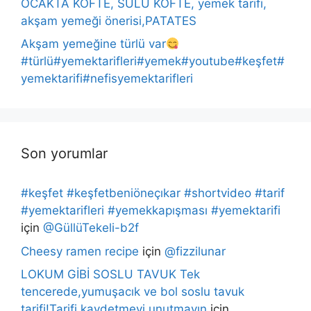
OCAKTA KÖFTE, SULU KÖFTE, yemek tarifi,
akşam yemeği önerisi,PATATES
Akşam yemeğine türlü var
#türlü#yemektarifleri#yemek#youtube#keşfet#
yemektarifi#nefisyemektarifleri
Son yorumlar
#keşfet #keşfetbeniöneçıkar #shortvideo #tarif
#yemektarifleri #yemekkapışması #yemektarifi
için
@GüllüTekeli-b2f
Cheesy ramen recipe
için
@fizzilunar
LOKUM GİBİ SOSLU TAVUK Tek
tencerede,yumuşacık ve bol soslu tavuk
tarifi!Tarifi kaydetmeyi unutmayın
için