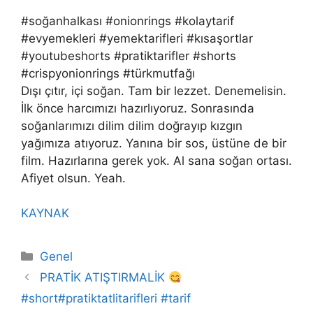
#soğanhalkası #onionrings #kolaytarif
#evyemekleri #yemektarifleri #kısaşortlar
#youtubeshorts #pratiktarifler #shorts
#crispyonionrings #türkmutfağı
Dışı çıtır, içi soğan. Tam bir lezzet. Denemelisin.
İlk önce harcımızı hazırlıyoruz. Sonrasında
soğanlarımızı dilim dilim doğrayıp kızgın
yağımıza atıyoruz. Yanına bir sos, üstüne de bir
film. Hazırlarına gerek yok. Al sana soğan ortası.
Afiyet olsun. Yeah.
KAYNAK
Kategoriler
Genel
PRATİK ATIŞTIRMALİK
#short#pratiktatlitarifleri #tarif