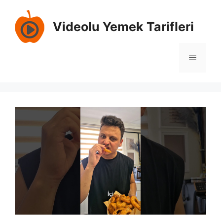
İçeriğe
atla
Videolu Yemek Tarifleri
Menü