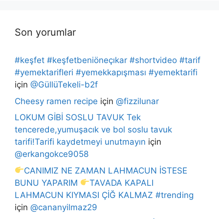
Son yorumlar
#keşfet #keşfetbeniöneçıkar #shortvideo #tarif
#yemektarifleri #yemekkapışması #yemektarifi
için
@GüllüTekeli-b2f
Cheesy ramen recipe
için
@fizzilunar
LOKUM GİBİ SOSLU TAVUK Tek
tencerede,yumuşacık ve bol soslu tavuk
tarifi!Tarifi kaydetmeyi unutmayın
için
@erkangokce9058
CANIMIZ NE ZAMAN LAHMACUN İSTESE
BUNU YAPARIM
TAVADA KAPALI
LAHMACUN KIYMASI ÇİĞ KALMAZ #trending
için
@cananyilmaz29