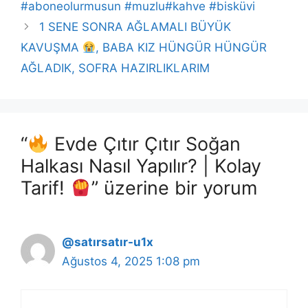
#aboneolurmusun #muzlu#kahve #bisküvi
1 SENE SONRA AĞLAMALI BÜYÜK
KAVUŞMA
, BABA KIZ HÜNGÜR HÜNGÜR
AĞLADIK, SOFRA HAZIRLIKLARIM
“
Evde Çıtır Çıtır Soğan
Halkası Nasıl Yapılır? | Kolay
Tarif!
” üzerine bir yorum
@satırsatır-u1x
Ağustos 4, 2025 1:08 pm