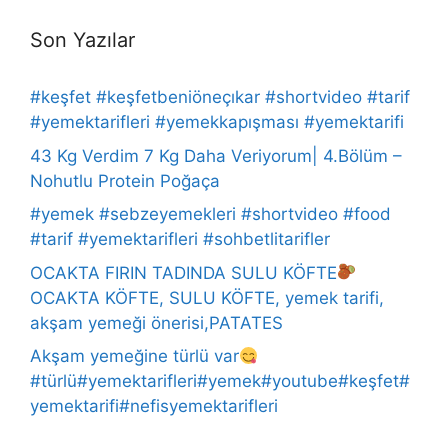
Son Yazılar
#keşfet #keşfetbeniöneçıkar #shortvideo #tarif
#yemektarifleri #yemekkapışması #yemektarifi
43 Kg Verdim 7 Kg Daha Veriyorum| 4.Bölüm –
Nohutlu Protein Poğaça
#yemek #sebzeyemekleri #shortvideo #food
#tarif #yemektarifleri #sohbetlitarifler
OCAKTA FIRIN TADINDA SULU KÖFTE
OCAKTA KÖFTE, SULU KÖFTE, yemek tarifi,
akşam yemeği önerisi,PATATES
Akşam yemeğine türlü var
#türlü#yemektarifleri#yemek#youtube#keşfet#
yemektarifi#nefisyemektarifleri