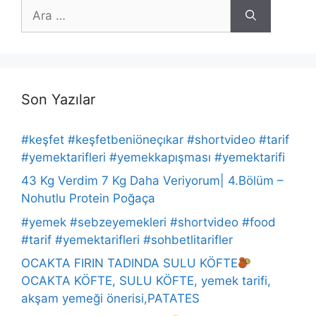
için
ara
Son Yazılar
#keşfet #keşfetbeniöneçıkar #shortvideo #tarif
#yemektarifleri #yemekkapışması #yemektarifi
43 Kg Verdim 7 Kg Daha Veriyorum| 4.Bölüm –
Nohutlu Protein Poğaça
#yemek #sebzeyemekleri #shortvideo #food
#tarif #yemektarifleri #sohbetlitarifler
OCAKTA FIRIN TADINDA SULU KÖFTE
OCAKTA KÖFTE, SULU KÖFTE, yemek tarifi,
akşam yemeği önerisi,PATATES