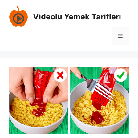
İçeriğe
atla
Videolu Yemek Tarifleri
Menü