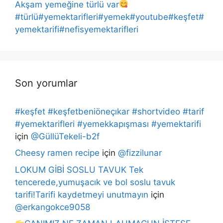
Akşam yemeğine türlü var
#türlü#yemektarifleri#yemek#youtube#keşfet#
yemektarifi#nefisyemektarifleri
Son yorumlar
#keşfet #keşfetbeniöneçıkar #shortvideo #tarif
#yemektarifleri #yemekkapışması #yemektarifi
için
@GüllüTekeli-b2f
Cheesy ramen recipe
için
@fizzilunar
LOKUM GİBİ SOSLU TAVUK Tek
tencerede,yumuşacık ve bol soslu tavuk
tarifi!Tarifi kaydetmeyi unutmayın
için
@erkangokce9058