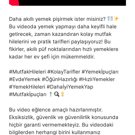
Daha akıllı yemek pişirmek ister misiniz?
Bu videoda yemek yapmayı daha keyifli hale
getirecek, zaman kazandıran kolay mutfak
hilelerini ve pratik tarifleri paylaşıyoruz! Bu
fikirler, akıllı püf noktalarından hızlı yemeklere
kadar her ev şefi için mükemmeldir.
#MutfakHileleri #KolayTarifler #Yemekİpuçları
#EvdeYemek #ÖğünHazırlığı #HızlıYemekler
#YemekHileleri #DahaİyiYemekYap
#Mutfakİpuçları
Bu video eğlence amaçlı hazırlanmıştır.
Eksiksizlik, güvenlik ve güvenilirlik konusunda
hiçbir garanti vermemekteyiz. Bu videodaki
bilgilerden herhangi birini kullanmanız