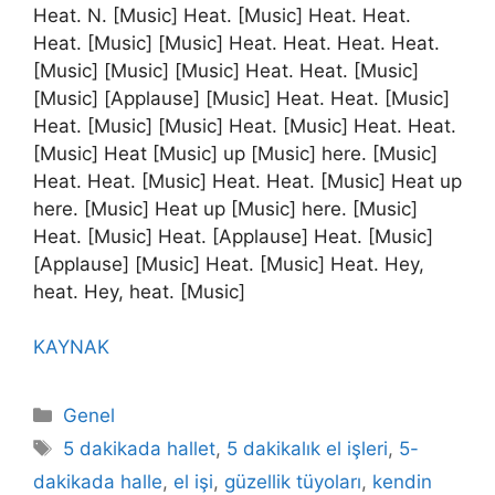
Heat. N. [Music] Heat. [Music] Heat. Heat.
Heat. [Music] [Music] Heat. Heat. Heat. Heat.
[Music] [Music] [Music] Heat. Heat. [Music]
[Music] [Applause] [Music] Heat. Heat. [Music]
Heat. [Music] [Music] Heat. [Music] Heat. Heat.
[Music] Heat [Music] up [Music] here. [Music]
Heat. Heat. [Music] Heat. Heat. [Music] Heat up
here. [Music] Heat up [Music] here. [Music]
Heat. [Music] Heat. [Applause] Heat. [Music]
[Applause] [Music] Heat. [Music] Heat. Hey,
heat. Hey, heat. [Music]
KAYNAK
Kategoriler
Genel
Etiketler
5 dakikada hallet
,
5 dakikalık el işleri
,
5-
dakikada halle
,
el işi
,
güzellik tüyoları
,
kendin