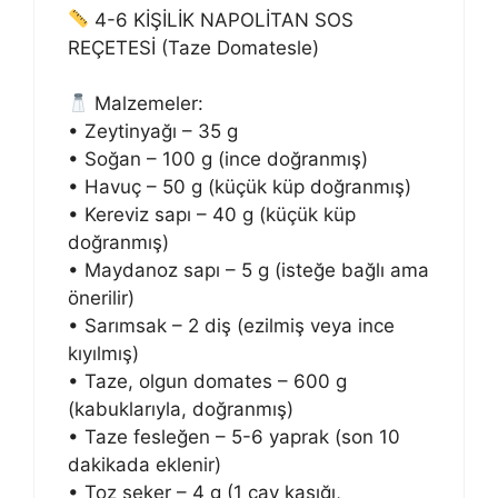
4-6 KİŞİLİK NAPOLİTAN SOS
REÇETESİ (Taze Domatesle)
Malzemeler:
• Zeytinyağı – 35 g
• Soğan – 100 g (ince doğranmış)
• Havuç – 50 g (küçük küp doğranmış)
• Kereviz sapı – 40 g (küçük küp
doğranmış)
• Maydanoz sapı – 5 g (isteğe bağlı ama
önerilir)
• Sarımsak – 2 diş (ezilmiş veya ince
kıyılmış)
• Taze, olgun domates – 600 g
(kabuklarıyla, doğranmış)
• Taze fesleğen – 5-6 yaprak (son 10
dakikada eklenir)
• Toz şeker – 4 g (1 çay kaşığı,