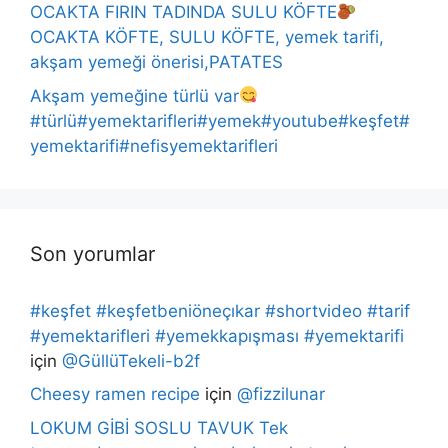
OCAKTA FIRIN TADINDA SULU KÖFTE
OCAKTA KÖFTE, SULU KÖFTE, yemek tarifi,
akşam yemeği önerisi,PATATES
Akşam yemeğine türlü var
#türlü#yemektarifleri#yemek#youtube#keşfet#
yemektarifi#nefisyemektarifleri
Son yorumlar
#keşfet #keşfetbeniöneçıkar #shortvideo #tarif
#yemektarifleri #yemekkapışması #yemektarifi
için
@GüllüTekeli-b2f
Cheesy ramen recipe
için
@fizzilunar
LOKUM GİBİ SOSLU TAVUK Tek