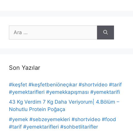
için
ara
Son Yazılar
#keşfet #keşfetbeniöneçıkar #shortvideo #tarif
#yemektarifleri #yemekkapışması #yemektarifi
43 Kg Verdim 7 Kg Daha Veriyorum| 4.Bölüm –
Nohutlu Protein Poğaça
#yemek #sebzeyemekleri #shortvideo #food
#tarif #yemektarifleri #sohbetlitarifler