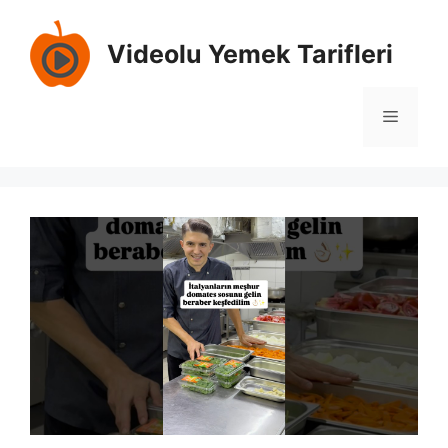
İçeriğe
atla
Videolu Yemek Tarifleri
Menü