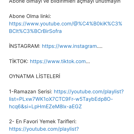
Abone olmayı ve bildirimleri açmayı unutmayın
Abone Olma linki:
https://www.youtube.com/@%C4%B0kiK%C3%
BClt%C3%BCrBirSofra
İNSTAGRAM:
https://www.instagram
….
TİKTOK:
https://www.tiktok.com
…
OYNATMA LİSTELERİ
1-Ramazan Serisi:
https://youtube.com/playlist?
list=PLxw7WK1oX7CTC9Fr-w5TaybEdp8O-
hcq6&si=LpHmEZeM8lx-aEGZ
2- En Favori Yemek Tarifleri:
https://youtube.com/playlist?