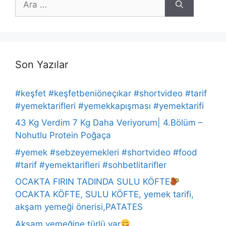
ara
Son Yazılar
#keşfet #keşfetbeniöneçıkar #shortvideo #tarif
#yemektarifleri #yemekkapışması #yemektarifi
43 Kg Verdim 7 Kg Daha Veriyorum| 4.Bölüm –
Nohutlu Protein Poğaça
#yemek #sebzeyemekleri #shortvideo #food
#tarif #yemektarifleri #sohbetlitarifler
OCAKTA FIRIN TADINDA SULU KÖFTE
OCAKTA KÖFTE, SULU KÖFTE, yemek tarifi,
akşam yemeği önerisi,PATATES
Akşam yemeğine türlü var