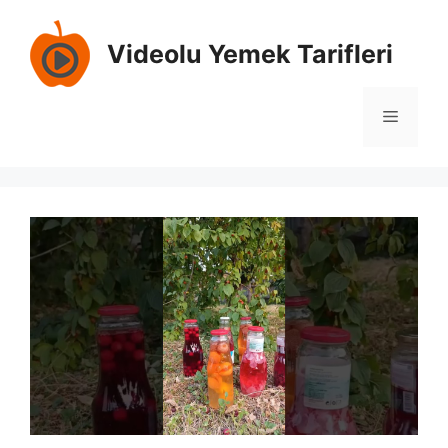
İçeriğe
atla
Videolu Yemek Tarifleri
Menü