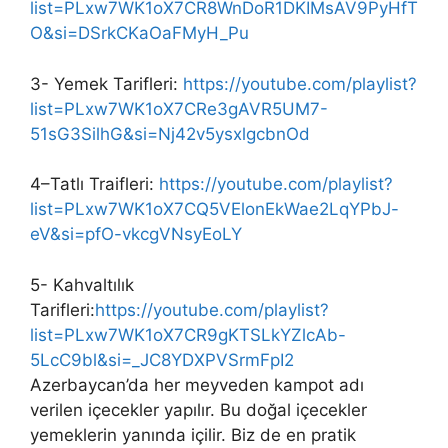
list=PLxw7WK1oX7CR8WnDoR1DKIMsAV9PyHfT
O&si=DSrkCKaOaFMyH_Pu
3- Yemek Tarifleri:
https://youtube.com/playlist?
list=PLxw7WK1oX7CRe3gAVR5UM7-
51sG3SilhG&si=Nj42v5ysxlgcbnOd
4–Tatlı Traifleri:
https://youtube.com/playlist?
list=PLxw7WK1oX7CQ5VElonEkWae2LqYPbJ-
eV&si=pfO-vkcgVNsyEoLY
5- Kahvaltılık
Tarifleri:
https://youtube.com/playlist?
list=PLxw7WK1oX7CR9gKTSLkYZlcAb-
5LcC9bl&si=_JC8YDXPVSrmFpI2
Azerbaycan’da her meyveden kampot adı
verilen içecekler yapılır. Bu doğal içecekler
yemeklerin yanında içilir. Biz de en pratik