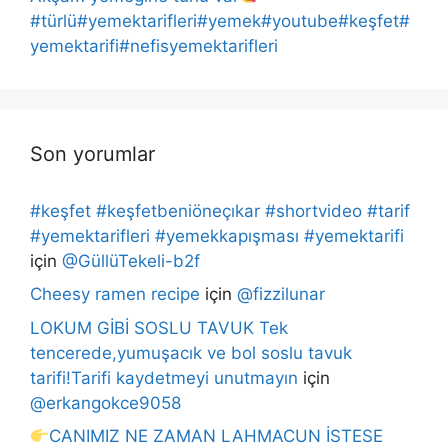
#türlü#yemektarifleri#yemek#youtube#keşfet#
yemektarifi#nefisyemektarifleri
Son yorumlar
#keşfet #keşfetbeniöneçıkar #shortvideo #tarif
#yemektarifleri #yemekkapışması #yemektarifi
için
@GüllüTekeli-b2f
Cheesy ramen recipe
için
@fizzilunar
LOKUM GİBİ SOSLU TAVUK Tek
tencerede,yumuşacık ve bol soslu tavuk
tarifi!Tarifi kaydetmeyi unutmayın
için
@erkangokce9058
CANIMIZ NE ZAMAN LAHMACUN İSTESE